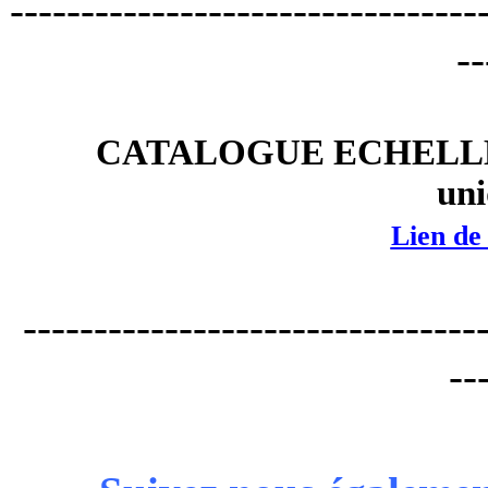
---------------------------------
--
CATALOGUE ECHELLES N
un
Lien de
---------------------------------
--