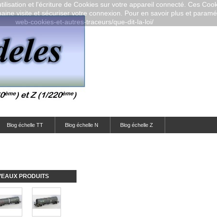
ilisation et l'écriture de Cookies sur votre appareil connecté. Ces Cooki
aine visite et sécuriser votre connexion. Pour en savoir plus et paramétr
web-cookies-et-autres-traceurs/que-dit-la-loi/
Blog échelle TT
Blog échelle N
Blog échelle Z
EAUX PRODUITS