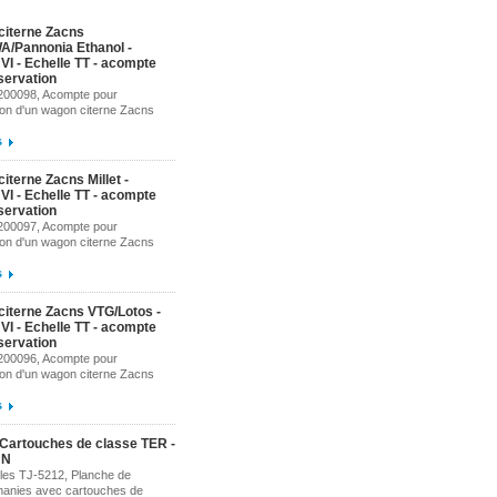
citerne Zacns
/Pannonia Ethanol -
VI - Echelle TT - acompte
servation
200098, Acompte pour
ion d'un wagon citerne Zacns
s
iterne Zacns Millet -
VI - Echelle TT - acompte
servation
200097, Acompte pour
ion d'un wagon citerne Zacns
s
iterne Zacns VTG/Lotos -
VI - Echelle TT - acompte
servation
200096, Acompte pour
ion d'un wagon citerne Zacns
s
Cartouches de classe TER -
 N
es TJ-5212, Planche de
anies avec cartouches de