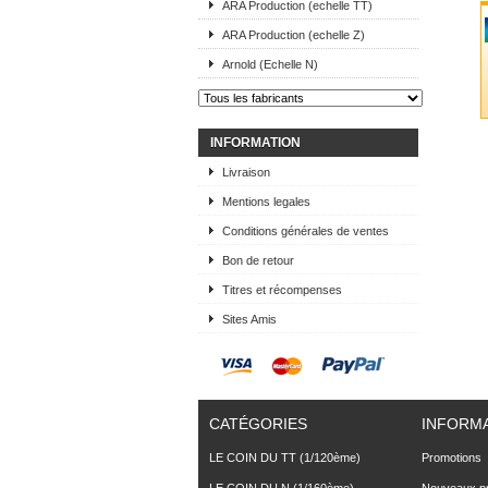
ARA Production (echelle TT)
ARA Production (echelle Z)
Arnold (Echelle N)
INFORMATION
Livraison
Mentions legales
Conditions générales de ventes
Bon de retour
Titres et récompenses
Sites Amis
CATÉGORIES
INFORM
LE COIN DU TT (1/120ème)
Promotions
LE COIN DU N (1/160ème)
Nouveaux pr