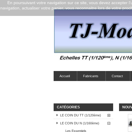
En poursuivant votre navigation sur ce site, vous devez accepter l’ut
navigation, actualiser votre panier, vous reconnaitre lors de votre proch
Accueil
Fabricants
Contact
CATÉGORIES
NOUV
LE COIN DU TT (1/120ème)
LE COIN DU N (1/160ème)
Les Essentiels