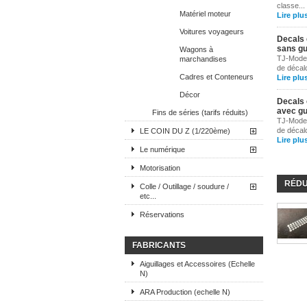
classe...
Matériel moteur
Lire plu
Voitures voyageurs
Decals 
sans gu
Wagons à
TJ-Model
marchandises
de décal
Cadres et Conteneurs
Lire plu
Décor
Decals 
avec gu
Fins de séries (tarifs réduits)
TJ-Model
de décal
LE COIN DU Z (1/220ème)
Lire plu
Le numérique
Motorisation
RÉDU
Colle / Outillage / soudure /
etc...
Réservations
FABRICANTS
Aiguillages et Accessoires (Echelle
N)
ARA Production (echelle N)