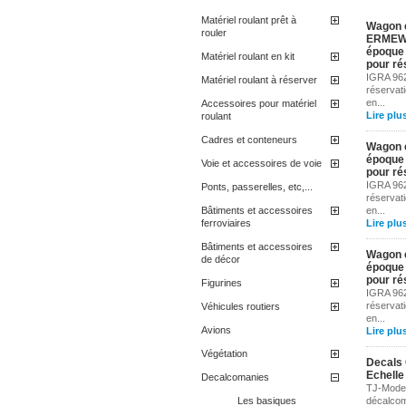
Matériel roulant prêt à
Wagon 
rouler
ERMEWA
époque 
Matériel roulant en kit
pour ré
IGRA 96
Matériel roulant à réserver
réservat
en...
Accessoires pour matériel
Lire plu
roulant
Cadres et conteneurs
Wagon c
époque 
Voie et accessoires de voie
pour ré
IGRA 96
Ponts, passerelles, etc,...
réservat
Bâtiments et accessoires
en...
ferroviaires
Lire plu
Bâtiments et accessoires
Wagon c
de décor
époque 
pour ré
Figurines
IGRA 96
réservat
Véhicules routiers
en...
Avions
Lire plu
Végétation
Decals 
Echelle
Decalcomanies
TJ-Model
Les basiques
décalcom