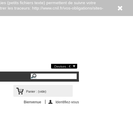
es (petits fichiers texte) permettent de suivre votre
er les traceurs: http://www.cnil.fr/vos-obligations/sites-
Devises : €
Panier :
(vide)
Bienvenue
Identifiez-vous