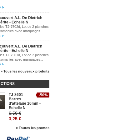
s
couvert A.L. De Dietrich
érite - Echelle N
es TJ-7502d, Lot de 2 planches
comanies avec marquages...
s
couvert A.L. De Dietrich
érite - Echelle N
es TJ-7501d, Lot de 2 planches
comanies avec marquages...
s
» Tous les nouveaux produits
CTIONS
TJ-8601 -
-50%
Barres
d'attelage 10mm -
Echelle N
6,50 €
3,25 €
» Toutes les promos