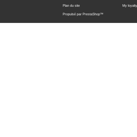
Plan du site
My loyalty
Propulsé par
PrestaShop
™