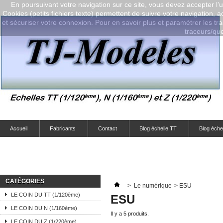
En poursuivant votre navigation sur ce site, vous devez accepter l’ut
Cookies (petits fichiers texte) permettent de suivre votre navigation, a
et sécuriser votre connexion. Pour en savoir plus et paramétrer les tra
traceurs/que-
Accueil
Fabricants
Contact
Blog échelle TT
Blog éche
CATÉGORIES
>
Le numérique
>
ESU
LE COIN DU TT (1/120ème)
ESU
LE COIN DU N (1/160ème)
Il y a 5 produits.
LE COIN DU Z (1/220ème)