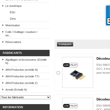
Le numérique
ESU
Zimo
Motorisation
Colle / Outillage / soudure /
etc...
Réservations
FABRICANTS
Décodeur
Aiguillages et Accessoires (Echelle
N)
ESU 59827,
DCC, 6 bro
ARA Production (echelle N)
pour locom
ARA Production (echelle TT)
ARA Production (echelle Z)
Arnold (Echelle N)
Décodeur
ESU 59828,
INFORMATION
DCC, NEM 