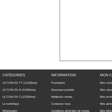
CATÉGORIES
INFORMATION
MON 
LE COIN DU TT (1/120ème)
Promotions
Mes com
LE COIN DU N (1/160ème)
Nouveaux produits
Mes reto
LE COIN DU Z (1/220ème)
Meilleures ventes
Mes avoi
Le numérique
Contactez-nous
Mes adre
Motorisation
Conditions générales de ventes
Mes infor