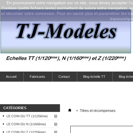
En poursuivant votre navigation sur ce site, vous devez accepter l’ut
Cookies (petits fichiers texte) permettent de suivre votre navigation, a
et sécuriser votre connexion. Pour en savoir plus et paramétrer les tra
traceurs/que-
Accueil
Fabricants
Contact
Blog échelle TT
Blog éche
CATÉGORIES
>
Titres et récompenses
LE COIN DU TT (1/120ème)
LE COIN DU N (1/160ème)
LE COIN DU Z (1/220ème)