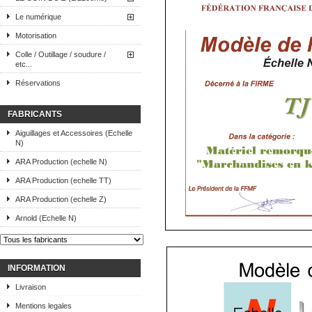
Le numérique
Motorisation
Colle / Outillage / soudure /
etc...
Réservations
FABRICANTS
Aiguillages et Accessoires (Echelle
N)
ARA Production (echelle N)
ARA Production (echelle TT)
ARA Production (echelle Z)
Arnold (Echelle N)
INFORMATION
Livraison
Mentions legales