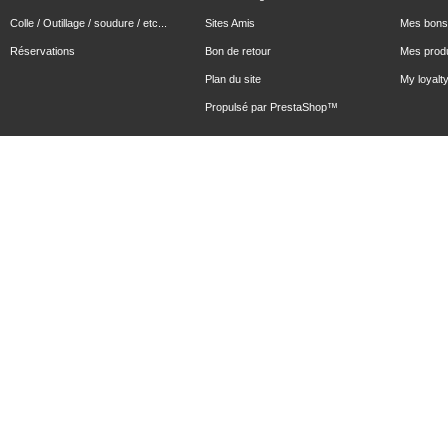
Colle / Outillage / soudure / etc...
Sites Amis
Mes bons 
Réservations
Bon de retour
Mes produ
Plan du site
My loyalty
Propulsé par
PrestaShop
™