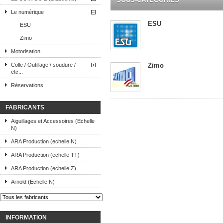
Le numérique
ESU
ESU
Zimo
Motorisation
Colle / Outillage / soudure /
Zimo
etc...
Réservations
FABRICANTS
Aiguillages et Accessoires (Echelle
N)
ARA Production (echelle N)
ARA Production (echelle TT)
ARA Production (echelle Z)
Arnold (Echelle N)
INFORMATION