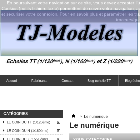
En poursuivant votre navigation sur ce site, vous devez accepter l’ut
Cookies (petits fichiers texte) permettent de suivre votre navigation, a
et sécuriser votre connexion. Pour en savoir plus et paramétrer les tra
traceurs/que-
Accueil
Fabricants
Contact
Blog échelle TT
Blog éche
CATÉGORIES
>
Le numérique
LE COIN DU TT (1/120ème)
Le numérique
LE COIN DU N (1/160ème)
LE COIN DU Z (1/220ème)
SOUS-CATÉGORIES