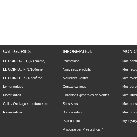
CATÉGORIES
INFORMATION
MON 
LE COIN DU TT (1/120ème)
Promotions
Mes com
LE COIN DU N (1/160ème)
Nouveaux produits
Mes reto
LE COIN DU Z (1/220ème)
Meilleures ventes
Mes avoi
Le numérique
Contactez-nous
Mes adre
Motorisation
Conditions générales de ventes
Mes infor
Colle / Outillage / soudure / etc...
Sites Amis
Mes bons 
Réservations
Bon de retour
Mes produ
Plan du site
My loyalty
Propulsé par
PrestaShop
™