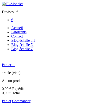
En poursuivant votre navigation sur ce site, vous devez accepter l’ut
navigation, actualiser votre panier, vous reconnaitre lors de vo
obl
Devises : €
€
Accueil
Fabricants
Contact
Blog échelle TT
Blog échelle N
Blog échelle Z
Panier
article
(vide)
Aucun produit
0,00 €
Expédition
0,00 €
Total
Panier
Commander