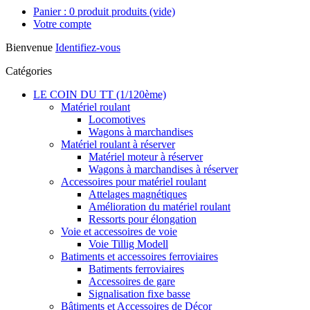
Panier :
0
produit
produits
(vide)
Votre compte
Bienvenue
Identifiez-vous
Catégories
LE COIN DU TT (1/120ème)
Matériel roulant
Locomotives
Wagons à marchandises
Matériel roulant à réserver
Matériel moteur à réserver
Wagons à marchandises à réserver
Accessoires pour matériel roulant
Attelages magnétiques
Amélioration du matériel roulant
Ressorts pour élongation
Voie et accessoires de voie
Voie Tillig Modell
Batiments et accessoires ferroviaires
Batiments ferroviaires
Accessoires de gare
Signalisation fixe basse
Bâtiments et Accessoires de Décor