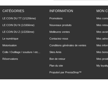
CATÉGORIES
INFORMATION
MON 
LE COIN DU TT (1/120ème)
Promotions
Mes com
LE COIN DU N (1/160ème)
Nouveaux produits
Mes reto
LE COIN DU Z (1/220ème)
Meilleures ventes
Mes avoi
Le numérique
Contactez-nous
Mes adre
Motorisation
Conditions générales de ventes
Mes infor
Colle / Outillage / soudure / etc...
Sites Amis
Mes bons 
Réservations
Bon de retour
Mes produ
Plan du site
My loyalty
Propulsé par
PrestaShop
™