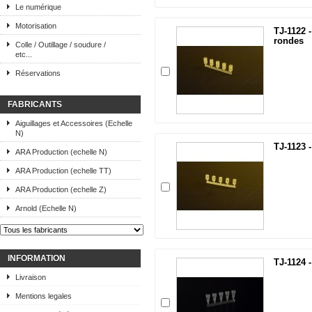
Le numérique
Motorisation
TJ-1122 
rondes
Colle / Outillage / soudure /
etc...
Réservations
FABRICANTS
Aiguillages et Accessoires (Echelle
N)
TJ-1123 
ARA Production (echelle N)
ARA Production (echelle TT)
ARA Production (echelle Z)
Arnold (Echelle N)
INFORMATION
TJ-1124 
Livraison
Mentions legales