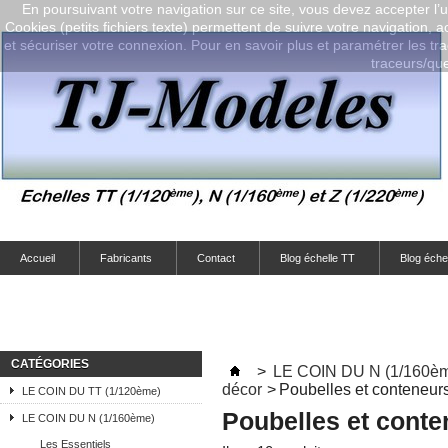
En poursuivant votre navigation sur ce site, vous devez accepter l’ut
Cookies (petits fichiers texte) permettent de suivre votre navigation, a
et sécuriser votre connexion. Pour en savoir plus et paramétrer les tra
traceurs/que-
Accueil
Fabricants
Contact
Blog échelle TT
Blog éche
CATÉGORIES
>
LE COIN DU N (1/160è
décor
>
Poubelles et conteneur
LE COIN DU TT (1/120ème)
Poubelles et conte
LE COIN DU N (1/160ème)
Les Essentiels