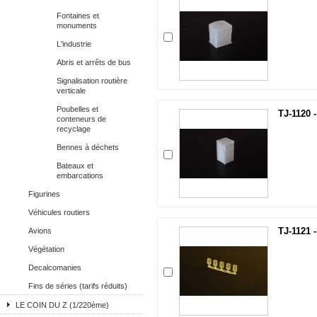
Fontaines et
monuments
L'industrie
Abris et arrêts de bus
Signalisation routière
verticale
Poubelles et
TJ-1120 -
conteneurs de
recyclage
Bennes à déchets
Bateaux et
embarcations
Figurines
Véhicules routiers
TJ-1121 
Avions
Végétation
Decalcomanies
Fins de séries (tarifs réduits)
LE COIN DU Z (1/220ème)