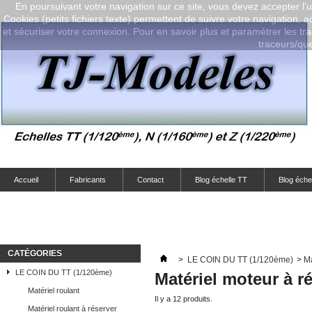
En poursuivant votre navigation sur ce site, vous devez accepter l’ut
Cookies (petits fichiers texte) permettent de suivre votre navigation, a
et sécuriser votre connexion. Pour en savoir plus et paramétrer les tra
traceurs/que-
Accueil
Fabricants
Contact
Blog échelle TT
Blog éche
CATÉGORIES
>
LE COIN DU TT (1/120ème)
>
Ma
LE COIN DU TT (1/120ème)
Matériel moteur à r
Matériel roulant
Il y a 12 produits.
Matériel roulant à réserver