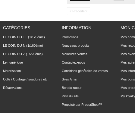
« Précédent
CATÉGORIES
INFORMATION
MON 
LE COIN DU TT (1/120ème)
Promotions
Mes com
LE COIN DU N (1/160ème)
Nouveaux produits
Mes reto
LE COIN DU Z (1/220ème)
Meilleures ventes
Mes avoi
Le numérique
Contactez-nous
Mes adre
Motorisation
Conditions générales de ventes
Mes infor
Colle / Outillage / soudure / etc...
Sites Amis
Mes bons 
Réservations
Bon de retour
Mes produ
Plan du site
My loyalty
Propulsé par
PrestaShop
™