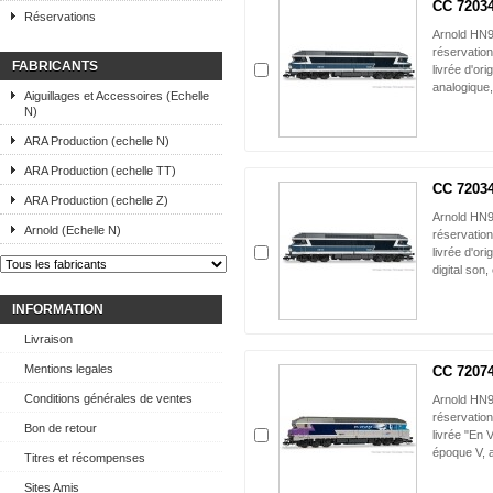
CC 72034,
Réservations
Arnold HN9
réservatio
FABRICANTS
livrée d'or
analogique,
Aiguillages et Accessoires (Echelle
N)
ARA Production (echelle N)
ARA Production (echelle TT)
CC 72034,
ARA Production (echelle Z)
Arnold HN
Arnold (Echelle N)
réservatio
livrée d'or
digital son,
INFORMATION
Livraison
Mentions legales
CC 72074,
Conditions générales de ventes
Arnold HN9
réservatio
Bon de retour
livrée "En 
époque V, a
Titres et récompenses
Sites Amis