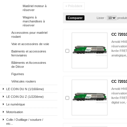
Matériel moteur à
« Précédent
réserver
Wagons à
Lister :
produi
marchandises à
réserver
Accessoires pour matériel
CC 72010,
roulant
Arnold HN9
Voie et accessoires de voie
réservatio
livrée FRE
Batiments et accessoires
ferroviaires
analogique,
Bâtiments et Accessoires
de Décor
Figurines
CC 72010,
Véhicules routiers
Arnold HN
LE COIN DU N (1/160ème)
réservatio
LE COIN DU Z (1/220ème)
livrée FRE
digital son,
Le numérique
Motorisation
Colle / Outillage / soudure /
etc...