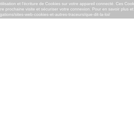
ilisation et l'écriture de Cookies sur votre appareil connecté. Ces Cooki
tre prochaine visite et sécuriser votre connexion. Pour en savoir plus et 
igations/sites-web-cookies-et-autres-traceurs/que-dit-la-loi/