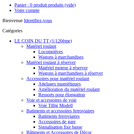
Panier :
0
produit
produits
(vide)
Votre compte
Bienvenue
Identifiez-vous
Catégories
LE COIN DU TT (1/120ème)
Matériel roulant
Locomotives
Wagons à marchandises
Matériel roulant à réserver
Matériel moteur à réserver
Wagons à marchandises à réserver
Accessoires pour matériel roulant
Attelages magnétiques
Amélioration du matériel roulant
Ressorts pour élongation
Voie et accessoires de voie
Voie Tillig Modell
Batiments et accessoires ferroviaires
Batiments ferroviaires
Accessoires de gare
Signalisation fixe basse
Bâtiments et Accessoires de Décor