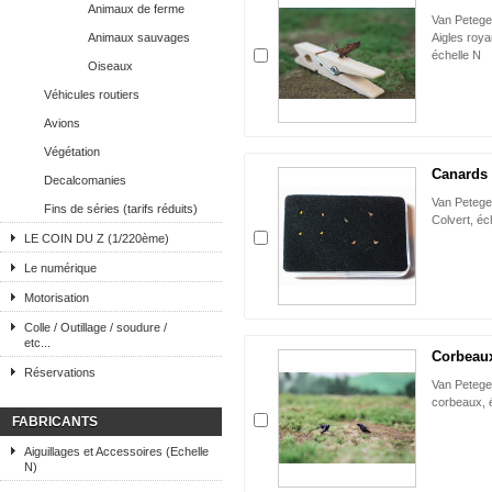
Animaux de ferme
Van Petege
Animaux sauvages
Aigles roya
échelle N
Oiseaux
Véhicules routiers
Avions
Végétation
Canards 
Decalcomanies
Van Peteg
Fins de séries (tarifs réduits)
Colvert, éc
LE COIN DU Z (1/220ème)
Le numérique
Motorisation
Colle / Outillage / soudure /
etc...
Corbeaux
Réservations
Van Petege
corbeaux, 
FABRICANTS
Aiguillages et Accessoires (Echelle
N)