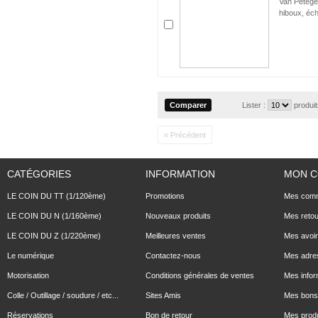
Van Petege
hiboux, éch
Lister :
produi
« Précédent
CATÉGORIES
INFORMATION
MON 
LE COIN DU TT (1/120ème)
Promotions
Mes com
LE COIN DU N (1/160ème)
Nouveaux produits
Mes reto
LE COIN DU Z (1/220ème)
Meilleures ventes
Mes avoi
Le numérique
Contactez-nous
Mes adre
Motorisation
Conditions générales de ventes
Mes infor
Colle / Outillage / soudure / etc...
Sites Amis
Mes bons 
Réservations
Bon de retour
Mes produ