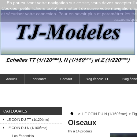
En poursuivant votre navigation sur ce site, vous devez accepter l’ut
Cookies (petits fichiers texte) permettent de suivre votre navigation, a
et sécuriser votre connexion. Pour en savoir plus et paramétrer les tra
traceurs/que-
Accueil
Fabricants
Contact
Blog échelle TT
Blog éche
CATÉGORIES
>
LE COIN DU N (1/160ème)
>
Fig
LE COIN DU TT (1/120ème)
Oiseaux
LE COIN DU N (1/160ème)
Il y a 14 produits.
Les Essentiels