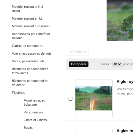
Matériel roulant prêt à
rouler
Matériel roulant en kit
Matériel roulant à réserver
Accessoires pour matériel
roulant
Cadres et conteneurs
« Précédent
Voie et accessoires de voie
Ponts, passerelles, etc,...
Lister :
produi
Bâtiments et accessoires
ferroviaires
Bâtiments et accessoires
Aigle roy
de décor
Van Petege
Figurines
en vol, éch
Figurines avec
éclairage
Personnages
Chats et Chiens
Bovins
Aigles ro