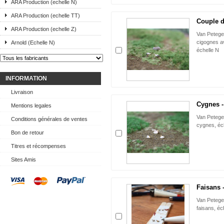
ARA Production (echelle N)
ARA Production (echelle TT)
Couple d
ARA Production (echelle Z)
Van Peteg
cigognes a
Arnold (Echelle N)
échelle N
INFORMATION
Livraison
Cygnes -
Mentions legales
Van Petege
Conditions générales de ventes
cygnes, éc
Bon de retour
Titres et récompenses
Sites Amis
Faisans 
Van Petege
faisans, éc