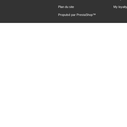
Plan du site
My loyalty
Propulsé par
PrestaShop
™