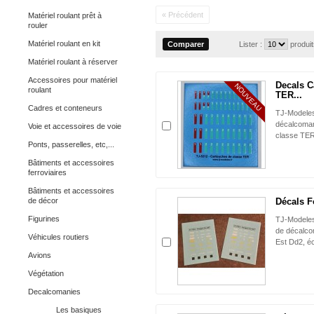
« Précédent
Matériel roulant prêt à
rouler
Matériel roulant en kit
Lister :
produi
Matériel roulant à réserver
Accessoires pour matériel
Decals C
NOUVEAU
roulant
TER...
Cadres et conteneurs
TJ-Modeles
décalcoman
Voie et accessoires de voie
classe TER
Ponts, passerelles, etc,...
Bâtiments et accessoires
ferroviaires
Bâtiments et accessoires
de décor
Décals F
Figurines
TJ-Modeles
de décalco
Véhicules routiers
Est Dd2, éc
Avions
Végétation
Decalcomanies
Les basiques