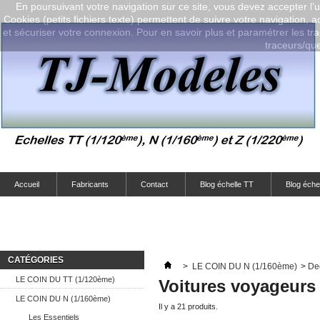
En poursuivant votre navigation sur ce site, vous devez accepter l’ut
Cookies (petits fichiers texte) permettent de suivre votre navigation, a
et sécuriser votre connexion. Pour en savoir plus et paramétrer les tra
traceurs/que-
Accueil
Fabricants
Contact
Blog échelle TT
Blog éche
CATÉGORIES
>
LE COIN DU N (1/160ème)
>
De
LE COIN DU TT (1/120ème)
Voitures voyageurs
LE COIN DU N (1/160ème)
Il y a 21 produits.
Les Essentiels