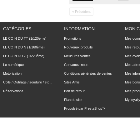
« Précédent
CATÉGORIES
INFORMATION
MON 
LE COIN DU TT (1/120ème)
Promotions
Mes com
LE COIN DU N (1/160ème)
Nouveaux produits
Mes reto
LE COIN DU Z (1/220ème)
Meilleures ventes
Mes avoi
Le numérique
Contactez-nous
Mes adre
Motorisation
Conditions générales de ventes
Mes infor
Colle / Outillage / soudure / etc...
Sites Amis
Mes bons 
Réservations
Bon de retour
Mes produ
Plan du site
My loyalty
Propulsé par
PrestaShop
™