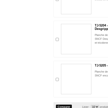
TJ-5204 
Desgrip
Planche de
SNCF Desgri
et tricolore
TJ-5205 
Planche de
SNCF encad
Lister :
produi