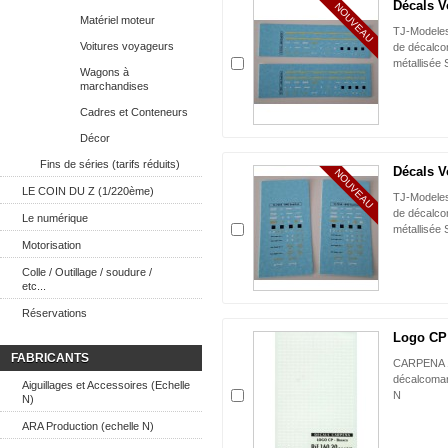
Décals V
NOUVEAU
Matériel moteur
TJ-Modeles
Voitures voyageurs
de décalco
métallisée 
Wagons à
marchandises
Cadres et Conteneurs
Décor
Fins de séries (tarifs réduits)
Décals V
NOUVEAU
LE COIN DU Z (1/220ème)
TJ-Modeles
de décalco
Le numérique
métallisée 
Motorisation
Colle / Outillage / soudure /
etc...
Réservations
Logo CP 
FABRICANTS
CARPENA 1
décalcoman
Aiguillages et Accessoires (Echelle
N
N)
ARA Production (echelle N)