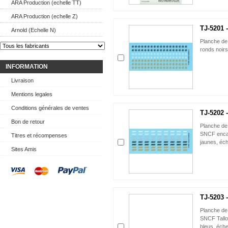
ARA Production (echelle TT)
ARA Production (echelle Z)
TJ-5201 
Arnold (Echelle N)
Planche de
ronds noirs
INFORMATION
Livraison
Mentions legales
Conditions générales de ventes
TJ-5202 
Bon de retour
Planche de
SNCF encadr
Titres et récompenses
jaunes, éch
Sites Amis
TJ-5203 
Planche de
SNCF Tallon 
bleus, éche