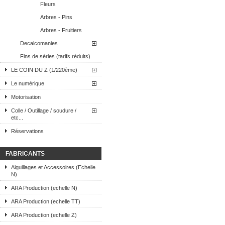
Fleurs
Arbres - Pins
Arbres - Fruitiers
Decalcomanies
Fins de séries (tarifs réduits)
LE COIN DU Z (1/220ème)
Le numérique
Motorisation
Colle / Outillage / soudure /
etc...
Réservations
FABRICANTS
Aiguillages et Accessoires (Echelle
N)
ARA Production (echelle N)
ARA Production (echelle TT)
ARA Production (echelle Z)