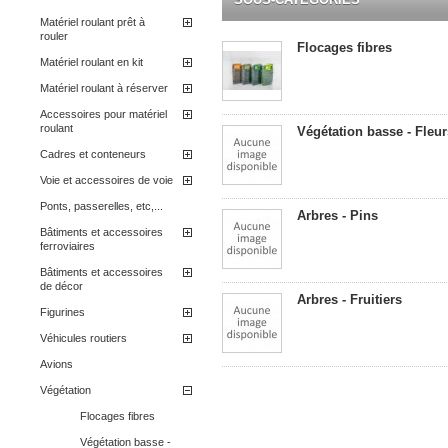
Matériel roulant prêt à
rouler
Flocages fibres
Matériel roulant en kit
Matériel roulant à réserver
Accessoires pour matériel
roulant
Végétation basse - Fleur
Cadres et conteneurs
Voie et accessoires de voie
Ponts, passerelles, etc,...
Arbres - Pins
Bâtiments et accessoires
ferroviaires
Bâtiments et accessoires
de décor
Arbres - Fruitiers
Figurines
Véhicules routiers
Avions
Végétation
Flocages fibres
Végétation basse -