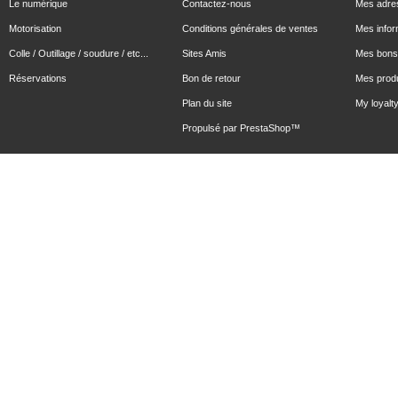
Le numérique
Contactez-nous
Mes adre
Motorisation
Conditions générales de ventes
Mes infor
Colle / Outillage / soudure / etc...
Sites Amis
Mes bons 
Réservations
Bon de retour
Mes produ
Plan du site
My loyalty
Propulsé par
PrestaShop
™