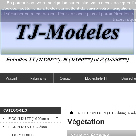
En poursuivant votre navigation sur ce site, vous devez accepter l’ut
Cookies (petits fichiers texte) permettent de suivre votre navigation, a
et sécuriser votre connexion. Pour en savoir plus et paramétrer les tra
traceurs/que-
Accueil
Fabricants
Contact
Blog échelle TT
Blog éche
CATÉGORIES
>
LE COIN DU N (1/160ème)
>
Vé
LE COIN DU TT (1/120ème)
Végétation
LE COIN DU N (1/160ème)
Les Essentiels
SOUS-CATÉGORIES