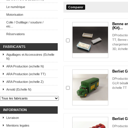
Le numérique
Motorisation
Colle / Outillage / soudure /
Benne en
etc...
(Kit)...
Réservations
DProduct
TT, Benne 
chargement
FABRICANTS
3D, échell
Aiguillages et Accessoires (Echelle
N)
ARA Production (echelle N)
Berliet G
ARA Production (echelle TT)
DProducti
ARA Production (echelle Z)
GLR bétaill
échelle TT
Arnold (Echelle N)
INFORMATION
Livraison
Berliet G
Mentions legales
DProducti