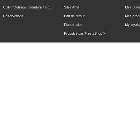
Colle / Outillage / soudure / etc...
Sites Amis
Mes bons 
Réservations
Bon de retour
Mes produ
Plan du site
My loyalty
Propulsé par
PrestaShop
™