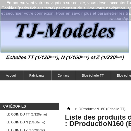
En poursuivant votre navigation sur ce site, vous devez accepter l’ut
Cookies (petits fichiers texte) permettent de suivre votre navigation, a
et sécuriser votre connexion. Pour en savoir plus et paramétrer les tra
traceurs/que-
Accueil
Fabricants
Contact
Blog échelle TT
Blog éche
CATÉGORIES
>
DProductioN160 (Echelle TT)
LE COIN DU TT (1/120ème)
Liste des produits 
: DProductioN160 (
LE COIN DU N (1/160ème)
LE COIN DU Z (1/220ème)