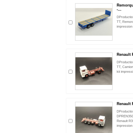
Remorque
-...
DProduct
TT, Remorqu
impression
Renault 
DProduct
TT, Camion
kit impress
Renault 
DProducti
DPREN350
Renault R3
impression