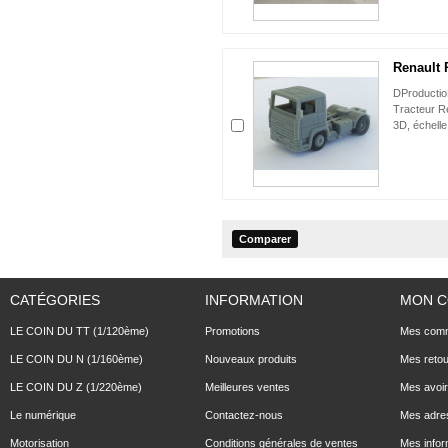
Renault R
DProducti
Tracteur R
3D, échell
CATÉGORIES
INFORMATION
MON 
LE COIN DU TT (1/120ème)
Promotions
Mes com
LE COIN DU N (1/160ème)
Nouveaux produits
Mes reto
LE COIN DU Z (1/220ème)
Meilleures ventes
Mes avoi
Le numérique
Contactez-nous
Mes adre
Motorisation
Conditions générales de ventes
Mes infor