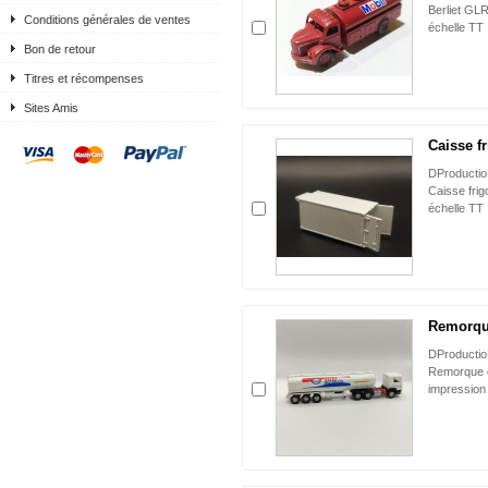
Berliet GLR
Conditions générales de ventes
échelle TT
Bon de retour
Titres et récompenses
Sites Amis
Caisse fri
DProduct
Caisse frig
échelle TT
Remorque
DProduct
Remorque ci
impression