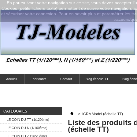
En poursuivant votre navigation sur ce site, vous devez accepter l’ut
Cookies (petits fichiers texte) permettent de suivre votre navigation, a
et sécuriser votre connexion. Pour en savoir plus et paramétrer les tra
traceurs/que-
Accueil
Fabricants
Contact
Blog échelle TT
Blog éche
CATÉGORIES
>
IGRA Model (échelle TT)
LE COIN DU TT (1/120ème)
Liste des produits 
(échelle TT)
LE COIN DU N (1/160ème)
LE COIN DU Z (1/220ème)