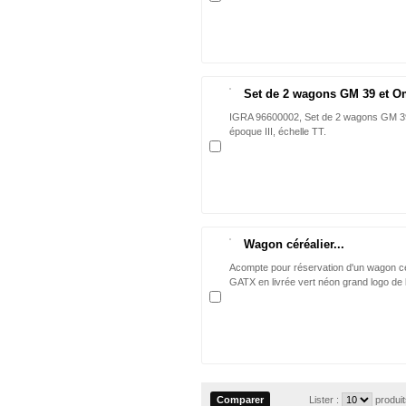
Set de 2 wagons GM 39 et O
IGRA 96600002, Set de 2 wagons GM 
époque III, échelle TT.
Wagon céréalier...
Acompte pour réservation d'un wagon cé
GATX en livrée vert néon grand logo de l
Lister :
produi