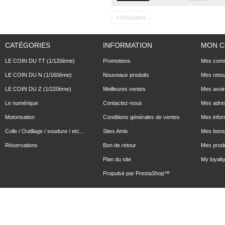
« Précédent
CATÉGORIES
INFORMATION
MON 
LE COIN DU TT (1/120ème)
Promotions
Mes com
LE COIN DU N (1/160ème)
Nouveaux produits
Mes reto
LE COIN DU Z (1/220ème)
Meilleures ventes
Mes avoi
Le numérique
Contactez-nous
Mes adre
Motorisation
Conditions générales de ventes
Mes infor
Colle / Outillage / soudure / etc...
Sites Amis
Mes bons 
Réservations
Bon de retour
Mes produ
Plan du site
My loyalty
Propulsé par
PrestaShop
™