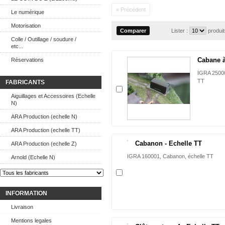
« Précédent
Le numérique
Motorisation
Lister :
produi
Colle / Outillage / soudure /
etc...
Cabane à
Réservations
IGRA 25000
TT
FABRICANTS
Aiguillages et Accessoires (Echelle
N)
ARA Production (echelle N)
ARA Production (echelle TT)
Cabanon - Echelle TT
ARA Production (echelle Z)
IGRA 160001, Cabanon, échelle TT
Arnold (Echelle N)
INFORMATION
Livraison
Mentions legales