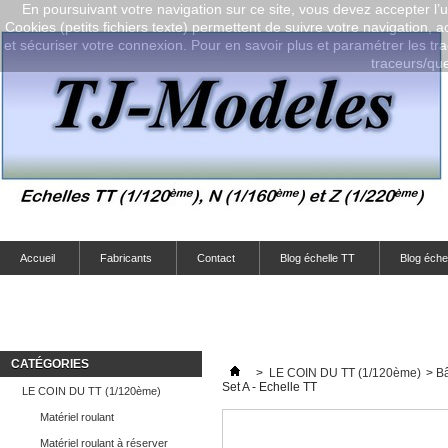
En poursuivant votre navigation sur ce site, vous devez accepter l’ut
Cookies (petits fichiers texte) permettent de suivre votre navigation, a
et sécuriser votre connexion. Pour en savoir plus et paramétrer les tra
traceurs/que-
Accueil
Fabricants
Contact
Blog échelle TT
Blog éche
CATÉGORIES
>
LE COIN DU TT (1/120ème)
>
Bâ
Set A - Echelle TT
LE COIN DU TT (1/120ème)
Matériel roulant
Matériel roulant à réserver