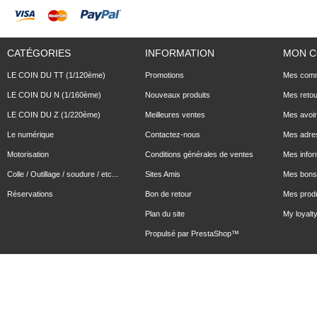
CATÉGORIES
INFORMATION
MON 
LE COIN DU TT (1/120ème)
Promotions
Mes com
LE COIN DU N (1/160ème)
Nouveaux produits
Mes reto
LE COIN DU Z (1/220ème)
Meilleures ventes
Mes avoi
Le numérique
Contactez-nous
Mes adre
Motorisation
Conditions générales de ventes
Mes infor
Colle / Outillage / soudure / etc...
Sites Amis
Mes bons 
Réservations
Bon de retour
Mes produ
Plan du site
My loyalty
Propulsé par
PrestaShop
™