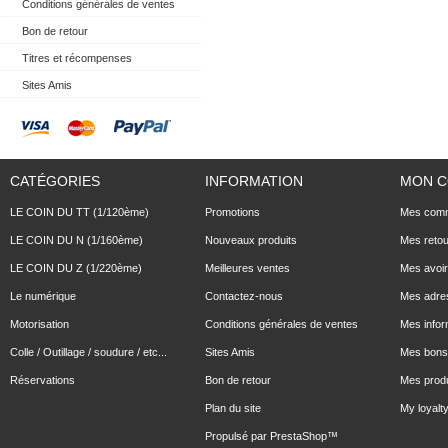
Conditions générales de ventes
Bon de retour
Titres et récompenses
Sites Amis
CATÉGORIES
INFORMATION
MON 
LE COIN DU TT (1/120ème)
Promotions
Mes com
LE COIN DU N (1/160ème)
Nouveaux produits
Mes reto
LE COIN DU Z (1/220ème)
Meilleures ventes
Mes avoi
Le numérique
Contactez-nous
Mes adre
Motorisation
Conditions générales de ventes
Mes infor
Colle / Outillage / soudure / etc...
Sites Amis
Mes bons 
Réservations
Bon de retour
Mes produ
Plan du site
My loyalty
Propulsé par
PrestaShop
™