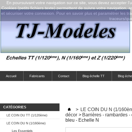
En poursuivant votre navigation sur ce site, vous devez accepter l’ut
Cookies (petits fichiers texte) permettent de suivre votre navigation, a
et sécuriser votre connexion. Pour en savoir plus et paramétrer les tra
traceurs/que-
Accueil
Fabricants
Contact
Blog échelle TT
Blog éche
CATÉGORIES
>
LE COIN DU N (1/160è
décor
>
Barrières - rambardes - 
LE COIN DU TT (1/120ème)
bleu - Echelle N
LE COIN DU N (1/160ème)
Les Essentiels