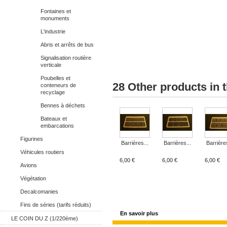
Fontaines et
monuments
L'industrie
Abris et arrêts de bus
Signalisation routière
verticale
Poubelles et
28 Other products in 
conteneurs de
recyclage
Bennes à déchets
Bateaux et
embarcations
Figurines
Barrières...
Barrières...
Barrières
Véhicules routiers
6,00 €
6,00 €
6,00 €
Avions
Végétation
Decalcomanies
Fins de séries (tarifs réduits)
En savoir plus
LE COIN DU Z (1/220ème)