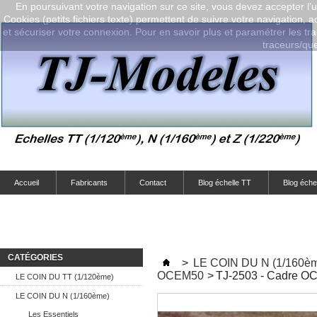
En poursuivant votre navigation sur ce site, vous devez accepter l’ut
Cookies (petits fichiers texte) permettent de suivre votre navigation, a
et sécuriser votre connexion. Pour en savoir plus et paramétrer les tra
traceurs/que-
Accueil
Fabricants
Contact
Blog échelle TT
Blog éche
CATÉGORIES
>
LE COIN DU N (1/160è
OCEM50
>
TJ-2503 - Cadre OC
LE COIN DU TT (1/120ème)
LE COIN DU N (1/160ème)
Les Essentiels