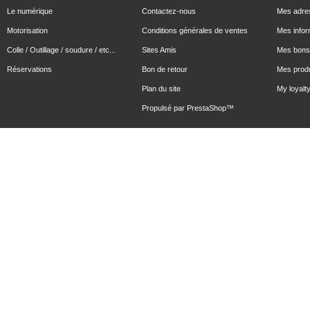
Le numérique
Contactez-nous
Mes adre
Motorisation
Conditions générales de ventes
Mes infor
Colle / Outillage / soudure / etc...
Sites Amis
Mes bons 
Réservations
Bon de retour
Mes produ
Plan du site
My loyalty
Propulsé par
PrestaShop
™