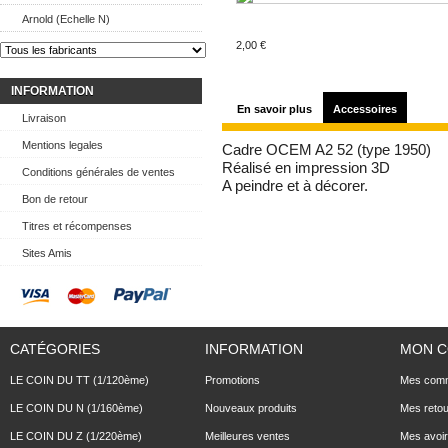
Arnold (Echelle N)
2,00 €
INFORMATION
En savoir plus
Accessoires
Livraison
Mentions legales
Cadre OCEM A2 52 (type 1950)
Réalisé en impression 3D
Conditions générales de ventes
A peindre et à décorer.
Bon de retour
Titres et récompenses
Sites Amis
CATÉGORIES
INFORMATION
MON 
LE COIN DU TT (1/120ème)
Promotions
Mes com
LE COIN DU N (1/160ème)
Nouveaux produits
Mes reto
LE COIN DU Z (1/220ème)
Meilleures ventes
Mes avoi