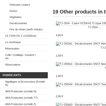
Véhicules routiers
19 Other products in 
Avions
Végétation
Decalcomanies
TJ-2504 -...
Fins de séries (tarifs réduits)
4,00 €
LE COIN DU Z (1/220ème)
Le numérique
TJ-2
Motorisation
Colle / Outillage / soudure /
1,50 €
etc...
Réservations
T
FABRICANTS
1,50 €
Aiguillages et Accessoires (Echelle
N)
ARA Production (echelle N)
2,00 €
ARA Production (echelle TT)
ARA Production (echelle Z)