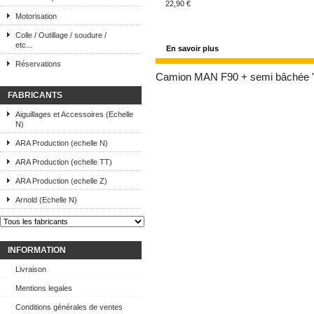
22,90 €
Motorisation
Colle / Outillage / soudure /
etc...
En savoir plus
Réservations
Camion MAN F90 + semi bâchée
FABRICANTS
Aiguillages et Accessoires (Echelle
N)
ARA Production (echelle N)
ARA Production (echelle TT)
ARA Production (echelle Z)
Arnold (Echelle N)
INFORMATION
Livraison
Mentions legales
Conditions générales de ventes