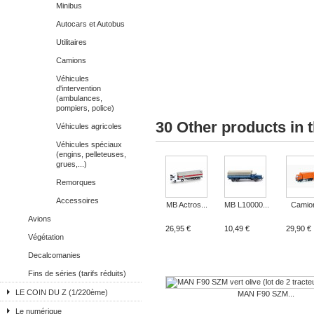
Minibus
Autocars et Autobus
Utilitaires
Camions
Véhicules
d'intervention
(ambulances,
pompiers, police)
30 Other products in 
Véhicules agricoles
Véhicules spéciaux
(engins, pelleteuses,
grues,...)
Remorques
Accessoires
MB Actros...
MB L10000...
Camion
Avions
26,95 €
10,49 €
29,90 €
Végétation
Decalcomanies
Fins de séries (tarifs réduits)
LE COIN DU Z (1/220ème)
MAN F90 SZM...
Le numérique