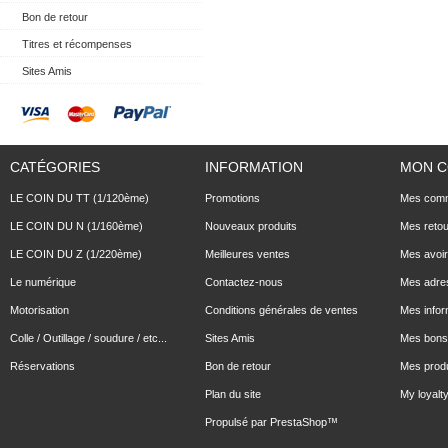
Bon de retour
Titres et récompenses
Sites Amis
CATÉGORIES
INFORMATION
MON 
LE COIN DU TT (1/120ème)
Promotions
Mes com
LE COIN DU N (1/160ème)
Nouveaux produits
Mes reto
LE COIN DU Z (1/220ème)
Meilleures ventes
Mes avoi
Le numérique
Contactez-nous
Mes adre
Motorisation
Conditions générales de ventes
Mes infor
Colle / Outillage / soudure / etc...
Sites Amis
Mes bons 
Réservations
Bon de retour
Mes produ
Plan du site
My loyalty
Propulsé par
PrestaShop
™