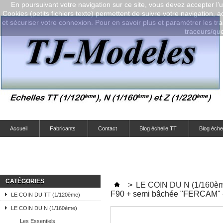
En poursuivant votre navigation sur ce site, vous devez accepter l’ut
Cookies (petits fichiers texte) permettent de suivre votre navigation, a
et sécuriser votre connexion. Pour en savoir plus et paramétrer les tra
traceurs/que-
Accueil
Fabricants
Contact
Blog échelle TT
Blog éche
CATÉGORIES
>
LE COIN DU N (1/160è
F90 + semi bâchée "FERCAM" -
LE COIN DU TT (1/120ème)
LE COIN DU N (1/160ème)
Les Essentiels