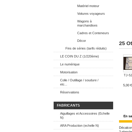
Matériel moteur
Voitures voyageurs
Wagons à
marchandises
Cadres et Conteneurs
Décor
25 O
Fins de séries (tarifs réduits)
LE COIN DU Z (1/220ème)
Le numérique
Motorisation
TJ-525
Colle / Outillage / soudure /
etc...
5,00 €
Réservations
FABRICANTS
Aiguillages et Accessoires (Echelle
En sa
N)
ARA Production (echelle N)
Décalcom
2 planch