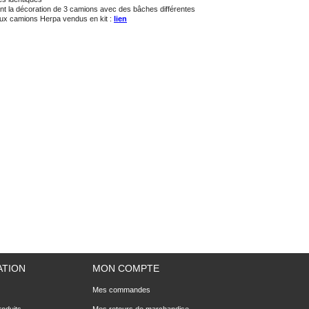
nt la décoration de 3 camions avec des bâches différentes
ux camions Herpa vendus en kit :
lien
ATION
MON COMPTE
Mes commandes
oduits
Mes retours de marchandise