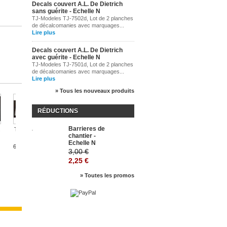
Decals couvert A.L. De Dietrich
sans guérite - Echelle N
TJ-Modeles TJ-7502d, Lot de 2 planches
de décalcomanies avec marquages...
Lire plus
Decals couvert A.L. De Dietrich
avec guérite - Echelle N
TJ-Modeles TJ-7501d, Lot de 2 planches
de décalcomanies avec marquages...
Lire plus
» Tous les nouveaux produits
TJ-5257 -...
RÉDUCTIONS
5,00 €
Barrieres de
-25%
.
TJ-5251 -...
TJ-5258 -...
chantier -
Echelle N
6,50 €
4,50 €
Affiches...
3,00 €
2,25 €
4,50 €
4,
» Toutes les promos