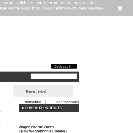
es (petits fichiers texte) permettent de suivre votre
er les traceurs: http://www.cnil.fr/vos-obligations/sites-
Devises : €
Panier :
(vide)
Bienvenue
Identifiez-vous
NOUVEAUX PRODUITS
s
s
Wagon citerne Zacns
ERMEWA/Pannonia Ethanol -