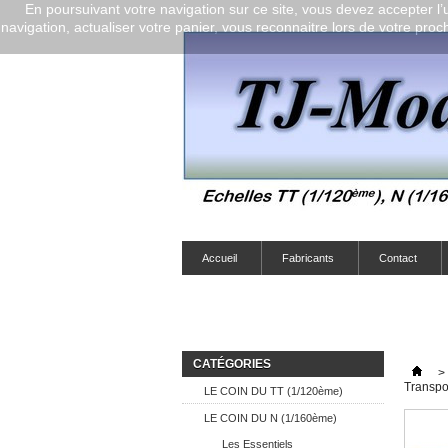
En poursuivant votre navigation sur ce site, vous devez accepter l’ut
navigation, actualiser votre panier, vous reconnaitre lors de votre proch
Accueil
Fabricants
Contact
CATÉGORIES
>
Transp
LE COIN DU TT (1/120ème)
LE COIN DU N (1/160ème)
Les Essentiels