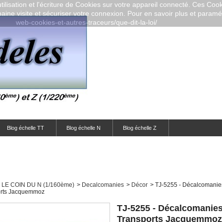
ilisation et l'écriture de Cookies sur votre appareil connecté. Ces Cooki
aine visite et sécuriser votre connexion. Pour en savoir plus et paramétr
web-cookies-et-autres-traceurs/que-dit-la-loi/
Blog échelle TT
Blog échelle N
Blog échelle Z
LE COIN DU N (1/160ème)
>
Decalcomanies
>
Décor
>
TJ-5255 - Décalcomanie
orts Jacquemmoz
TJ-5255 - Décalcomanie
Transports Jacquemmoz