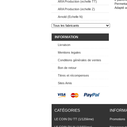
ARA Production (echelle TT)
Permetta
Adapté a
ARA Production (echelle Z)
Arnold (Echelle N)
INFORMATION
Livraison
Mentions legales
Conditions générales de ventes
Bon de retour
Titres et récompenses
Sites Amis
CATÉGORIES
INFORM
LE COIN DU TT (1/120ème)
Promotions
LE COIN DU N (1/160ème)
Nouveaux pr