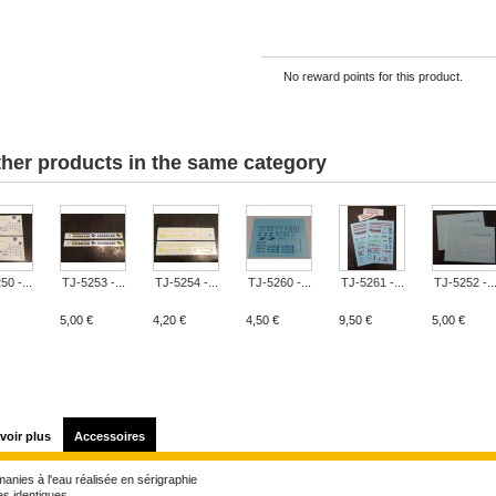
No reward points for this product.
ther products in the same category
0 -...
TJ-5253 -...
TJ-5254 -...
TJ-5260 -...
TJ-5261 -...
TJ-5252 -..
5,00 €
4,20 €
4,50 €
9,50 €
5,00 €
voir plus
Accessoires
anies à l'eau réalisée en sérigraphie
es identiques