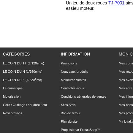
Un jeu de deux roues
TJ-7001
ains
essieu moteur.
CATÉGORIES
INFORMATION
MON 
LE COIN DU TT (1/120ème)
Promotions
Mes com
LE COIN DU N (1/160ème)
Nouveaux produits
Mes reto
LE COIN DU Z (1/220ème)
Meilleures ventes
Mes avoi
Le numérique
Contactez-nous
Mes adre
Motorisation
Conditions générales de ventes
Mes infor
Colle / Outillage / soudure / etc...
Sites Amis
Mes bons 
Réservations
Bon de retour
Mes produ
Plan du site
My loyalty
Propulsé par
PrestaShop
™