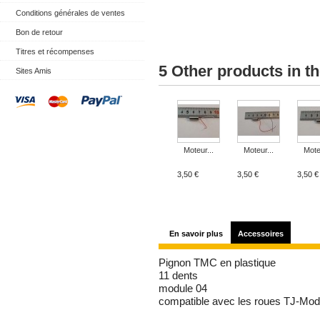
Conditions générales de ventes
Bon de retour
Titres et récompenses
5 Other products in t
Sites Amis
Moteur...
Moteur...
Mote
3,50 €
3,50 €
3,50 €
En savoir plus
Accessoires
Pignon TMC en plastique
11 dents
module 04
compatible avec les roues TJ-Mo