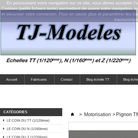
En poursuivant votre navigation sur ce site, vous devez accepter l’ut
Cookies (petits fichiers texte) permettent de suivre votre navigation, a
et sécuriser votre connexion. Pour en savoir plus et paramétrer les tra
traceurs/que-
Accueil
Fabricants
Contact
Blog échelle TT
Blog éche
CATÉGORIES
>
Motorisation
>
Pignon 
LE COIN DU TT (1/120ème)
LE COIN DU N (1/160ème)
LE COIN DU Z (1/220ème)