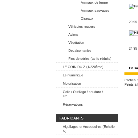
Animaux de ferme
Animaux sauvages
Oiseaux
29,95
Véhicules routiers
Avions
Végétation
24,95
Decalcomanies
Fins de séries (tarifs réduits)
LE COIN DU Z (1/220ème)
En sa
Le numérique
Corbeaux
Motorisation
Peints à 
Colle / Outillage / soudure /
etc...
Réservations
FABRICANTS
Aiguillages et Accessoires (Echelle
N)