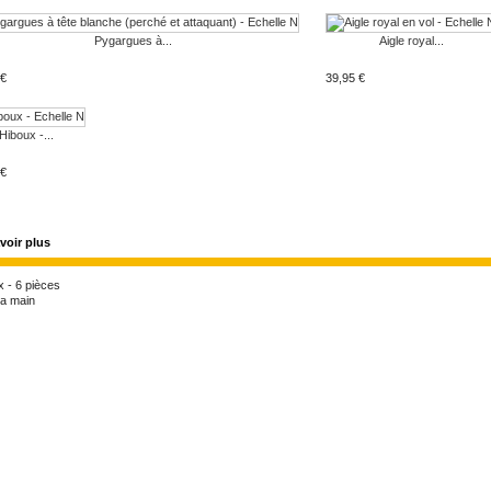
Pygargues à...
Aigle royal...
 €
39,95 €
Hiboux -...
 €
voir plus
 - 6 pièces
la main