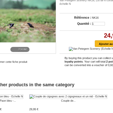
Van Petegem Scenery NK16, Lot de 6 corb
échelle N
Référence :
NK16
Quantité :
24,
ZOOM
By buying this product you can collect 
loyalty points
. Your cart will total
2
poi
mer cette fiche produit
can be converted into a voucher of
0,60
ther products in the same category
Paon bleu -...
Couple de...
 €
29,95 €