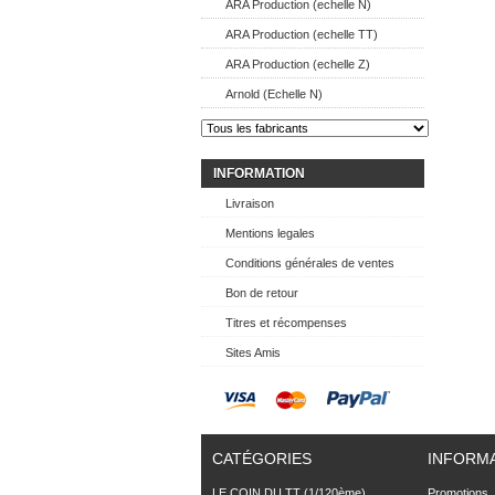
ARA Production (echelle N)
ARA Production (echelle TT)
ARA Production (echelle Z)
Arnold (Echelle N)
INFORMATION
Livraison
Mentions legales
Conditions générales de ventes
Bon de retour
Titres et récompenses
Sites Amis
CATÉGORIES
INFORM
LE COIN DU TT (1/120ème)
Promotions