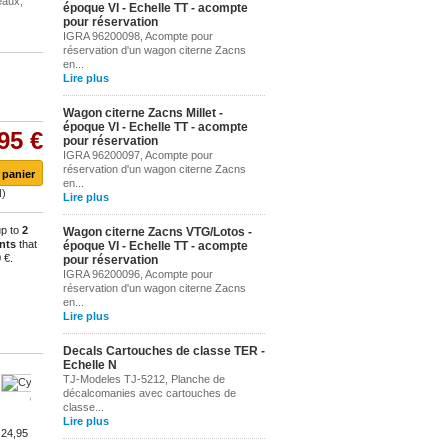
eaux,
époque VI - Echelle TT - acompte
pour réservation
IGRA 96200098, Acompte pour
réservation d'un wagon citerne Zacns
en...
Lire plus
Wagon citerne Zacns Millet -
époque VI - Echelle TT - acompte
95 €
pour réservation
IGRA 96200097, Acompte pour
réservation d'un wagon citerne Zacns
en...
Lire plus
up to
2
Wagon citerne Zacns VTG/Lotos -
nts
that
époque VI - Echelle TT - acompte
 €
.
pour réservation
IGRA 96200096, Acompte pour
réservation d'un wagon citerne Zacns
en...
Lire plus
Decals Cartouches de classe TER -
Echelle N
TJ-Modeles TJ-5212, Planche de
décalcomanies avec cartouches de
Cygnes -...
Faisans -...
Pigeons -...
classe...
Lire plus
24,95 €
24,95 €
24,95 €
24,95 €