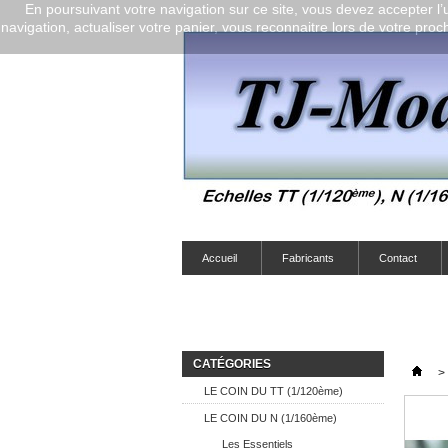
En poursuivant votre navigation sur ce site, vous devez accepter l’ut
navigation, actualiser votre panier, vous reconnaitre lors de votre proch
Accueil
Fabricants
Contact
CATÉGORIES
>
LE COIN DU TT (1/120ème)
LE COIN DU N (1/160ème)
Les Essentiels