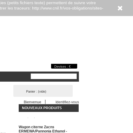
es (petits fichiers texte) permettent de suivre votre
er les traceurs: http://www.cnil.fr/vos-obligations/sites-
Devises : €
Panier :
(vide)
Bienvenue
Identifiez-vous
NOUVEAUX PRODUITS
Wagon citerne Zacns
ERMEWA/Pannonia Ethanol -