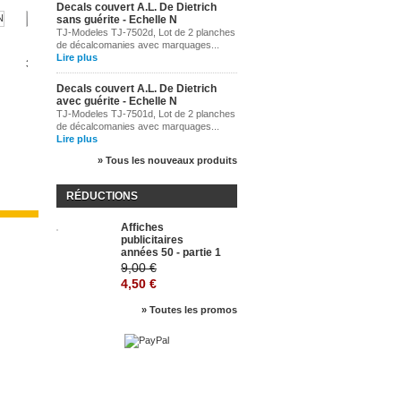
Decals couvert A.L. De Dietrich
sans guérite - Echelle N
TJ-Modeles TJ-7502d, Lot de 2 planches
Aigles...
Canards...
de décalcomanies avec marquages...
Lire plus
39,95 €
24,95 €
Decals couvert A.L. De Dietrich
avec guérite - Echelle N
TJ-Modeles TJ-7501d, Lot de 2 planches
de décalcomanies avec marquages...
Lire plus
» Tous les nouveaux produits
RÉDUCTIONS
Affiches
-50%
publicitaires
années 50 - partie 1
9,00 €
4,50 €
» Toutes les promos