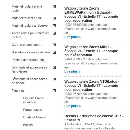
Matériel roulant prêt à
Wagon citerne Zacns
rouler
ERMEWA/Pannonia Ethanol -
époque VI - Echelle TT - acompte
Matériel roulant en kit
pour réservation
IGRA 96200098, Acompte pour
Matériel roulant à réserver
réservation d'un wagon citerne Zacns
en...
Accessoires pour matériel
Lire plus
roulant
Cadres et conteneurs
Wagon citerne Zacns Millet -
époque VI - Echelle TT - acompte
Voie et accessoires de voie
pour réservation
IGRA 96200097, Acompte pour
Ponts, passerelles, etc,...
réservation d'un wagon citerne Zacns
Bâtiments et accessoires
en...
ferroviaires
Lire plus
Bâtiments et accessoires
Wagon citerne Zacns VTG/Lotos -
de décor
époque VI - Echelle TT - acompte
pour réservation
Figurines
IGRA 96200096, Acompte pour
réservation d'un wagon citerne Zacns
Figurines avec
en...
éclairage
Lire plus
Personnages
Decals Cartouches de classe TER -
Chats et Chiens
Echelle N
TJ-Modeles TJ-5212, Planche de
Bovins
décalcomanies avec cartouches de