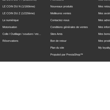
LE COIN DU N (1/160ème)
Nouveaux produits
Mes reto
LE COIN DU Z (1/220ème)
Meilleures ventes
Mes avoi
Le numérique
Contactez-nous
Mes adre
Motorisation
Conditions générales de ventes
Mes infor
Colle / Outillage / soudure / etc...
Sites Amis
Mes bons 
Réservations
Bon de retour
Mes produ
Plan du site
My loyalty
Propulsé par
PrestaShop
™