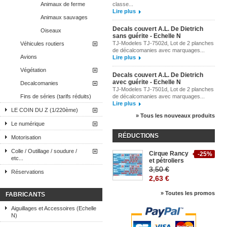
Animaux de ferme
classe...
Lire plus
Animaux sauvages
Decals couvert A.L. De Dietrich
Oiseaux
sans guérite - Echelle N
TJ-Modeles TJ-7502d, Lot de 2 planches
Véhicules routiers
de décalcomanies avec marquages...
Avions
Lire plus
Végétation
Decals couvert A.L. De Dietrich
avec guérite - Echelle N
Decalcomanies
TJ-Modeles TJ-7501d, Lot de 2 planches
Fins de séries (tarifs réduits)
de décalcomanies avec marquages...
Lire plus
LE COIN DU Z (1/220ème)
» Tous les nouveaux produits
Le numérique
RÉDUCTIONS
Motorisation
Colle / Outillage / soudure /
Cirque Rancy
-25%
etc...
et pétroliers
3,50 €
Réservations
2,63 €
» Toutes les promos
FABRICANTS
Aiguillages et Accessoires (Echelle
N)