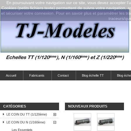
En poursuivant votre navigation sur ce site, vous devez accepter l’ut
Cookies (petits fichiers texte) permettent de suivre votre navigation, a
et sécuriser votre connexion. Pour en savoir plus et paramétrer les tra
traceurs/que-
Accueil
Fabricants
Contact
Blog échelle TT
Blog éche
CATÉGORIES
NOUVEAUX PRODUITS
LE COIN DU TT (1/120ème)
LE COIN DU N (1/160ème)
Les Essentiels