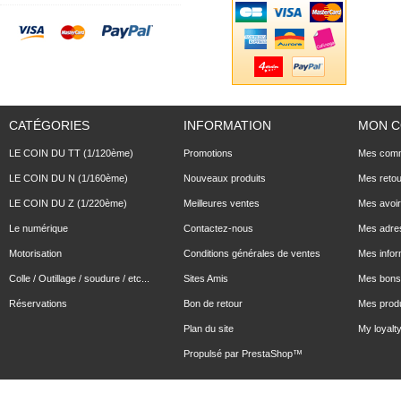
CATÉGORIES
INFORMATION
MON 
LE COIN DU TT (1/120ème)
Promotions
Mes com
LE COIN DU N (1/160ème)
Nouveaux produits
Mes reto
LE COIN DU Z (1/220ème)
Meilleures ventes
Mes avoi
Le numérique
Contactez-nous
Mes adre
Motorisation
Conditions générales de ventes
Mes infor
Colle / Outillage / soudure / etc...
Sites Amis
Mes bons 
Réservations
Bon de retour
Mes produ
Plan du site
My loyalty
Propulsé par
PrestaShop
™