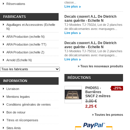
classe...
Réservations
Lire plus
Decals couvert A.L. De Dietrich
FABRICANTS
sans guérite - Echelle N
Aiguillages et Accessoires (Echelle
TJ-Modeles TJ-7502d, Lot de 2 planches
N)
de décalcomanies avec marquages...
Lire plus
ARA Production (echelle N)
Decals couvert A.L. De Dietrich
ARA Production (echelle TT)
avec guérite - Echelle N
TJ-Modeles TJ-7501d, Lot de 2 planches
ARA Production (echelle Z)
de décalcomanies avec marquages...
Lire plus
Arnold (Echelle N)
» Tous les nouveaux produits
RÉDUCTIONS
INFORMATION
PHD051 -
-25%
Livraison
Barrières
SNCF 2 mètres
Mentions legales
3,00 €
Conditions générales de ventes
2,25 €
Bon de retour
» Toutes les promos
Titres et récompenses
Sites Amis