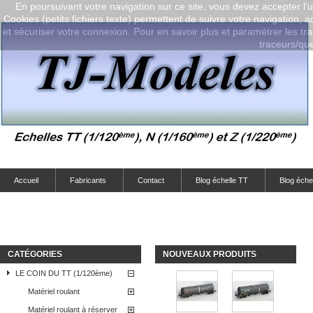
En poursuivant votre navigation sur ce site, vous devez accepter l’ut
Cookies (petits fichiers texte) permettent de suivre votre navigation, a
et sécuriser votre connexion. Pour en savoir plus et paramétrer les tra
traceurs/que-
Accueil
Fabricants
Contact
Blog échelle TT
Blog éche
CATÉGORIES
NOUVEAUX PRODUITS
LE COIN DU TT (1/120ème)
Matériel roulant
Matériel roulant à réserver