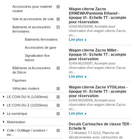
Accessoires pour matériel
Wagon citerne Zacns
roulant
ERMEWA/Pannonia Ethanol -
époque VI - Echelle TT - acompte
Voie et accessoires de voie
pour réservation
IGRA 96200098, Acompte pour
Batiments et accessoires
réservation d'un wagon citerne Zacns
ferroviaires
en...
Batiments ferroviaires
Lire plus
Accessoires de gare
Wagon citerne Zacns Millet -
époque VI - Echelle TT - acompte
Signalisation fixe
pour réservation
basse
IGRA 96200097, Acompte pour
réservation d'un wagon citerne Zacns
Bâtiments et Accessoires
en...
de Décor
Lire plus
Figurines
Wagon citerne Zacns VTG/Lotos -
Véhicules routiers
époque VI - Echelle TT - acompte
pour réservation
LE COIN DU N (1/160ème)
IGRA 96200096, Acompte pour
réservation d'un wagon citerne Zacns
LE COIN DU Z (1/220ème)
en...
Lire plus
Le numérique
Motorisation
Decals Cartouches de classe TER -
Echelle N
Colle / Outillage / soudure /
TJ-Modeles TJ-5212, Planche de
etc...
décalcomanies avec cartouches de