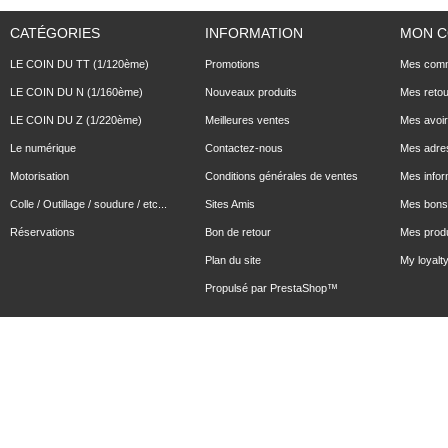
CATÉGORIES
INFORMATION
MON 
LE COIN DU TT (1/120ème)
Promotions
Mes com
LE COIN DU N (1/160ème)
Nouveaux produits
Mes reto
LE COIN DU Z (1/220ème)
Meilleures ventes
Mes avoi
Le numérique
Contactez-nous
Mes adre
Motorisation
Conditions générales de ventes
Mes infor
Colle / Outillage / soudure / etc...
Sites Amis
Mes bons 
Réservations
Bon de retour
Mes produ
Plan du site
My loyalty
Propulsé par
PrestaShop
™