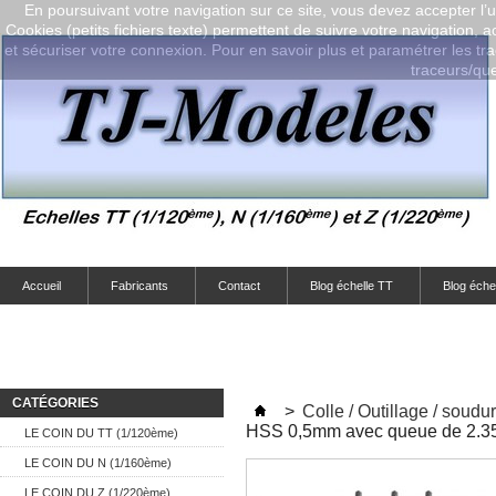
En poursuivant votre navigation sur ce site, vous devez accepter l’ut
Cookies (petits fichiers texte) permettent de suivre votre navigation, a
et sécuriser votre connexion. Pour en savoir plus et paramétrer les tra
traceurs/que-
Accueil
Fabricants
Contact
Blog échelle TT
Blog éche
CATÉGORIES
>
Colle / Outillage / soudure
HSS 0,5mm avec queue de 2.
LE COIN DU TT (1/120ème)
LE COIN DU N (1/160ème)
LE COIN DU Z (1/220ème)