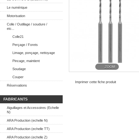
Le numérique
Motorisation
Colle / Outillage / soudure /
etc...
Colle21
Perçage / Forets
Limage, ponçage, nettoyage
Pincage, maintient
ZOOM
Soudage
Couper
Imprimer cette fiche produit
Réservations
FABRICANTS
Aiguillages et Accessoires (Echelle
N)
ARA Production (echelle N)
ARA Production (echelle TT)
ARA Production (echelle Z)