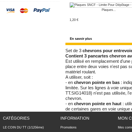
Plaques...
1,20 €
En savoir plus
Set de 3
chevrons pour entrevoie
Contient 3 pancartes chevron av
Est utilisé en remplacement d'une
place entre deux voies n'est pas su
matériel roulant.
A utiliser, soit :
- en
chevron pointe en bas
: indiq
limitée. Sur les lignes à voie uni
TT.SIG14018) n'est pas utilisée, l'
chevron.
- en
chevron pointe en haut
: uti
de certaines gares en voie unique et
CATÉGORIES
INFORMATION
MON 
LE COIN DU TT (1/120ème)
Promotions
Mes com