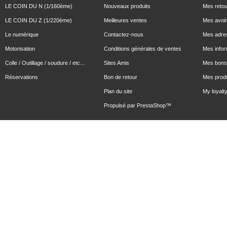
LE COIN DU N (1/160ème)
Nouveaux produits
Mes reto
LE COIN DU Z (1/220ème)
Meilleures ventes
Mes avoi
Le numérique
Contactez-nous
Mes adre
Motorisation
Conditions générales de ventes
Mes infor
Colle / Outillage / soudure / etc...
Sites Amis
Mes bons 
Réservations
Bon de retour
Mes produ
Plan du site
My loyalty
Propulsé par
PrestaShop
™