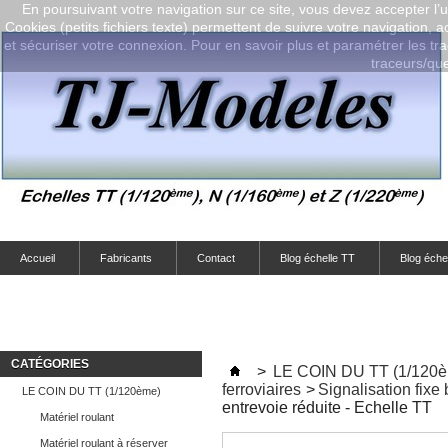
En poursuivant votre navigation sur ce site, vous devez accepter l’ut
Cookies (petits fichiers texte) permettent de suivre votre navigation, a
et sécuriser votre connexion. Pour en savoir plus et paramétrer les tra
traceurs/que-
Accueil
Fabricants
Contact
Blog échelle TT
Blog éche
CATÉGORIES
>
LE COIN DU TT (1/120
ferroviaires
>
Signalisation fixe
LE COIN DU TT (1/120ème)
entrevoie réduite - Echelle TT
Matériel roulant
Matériel roulant à réserver