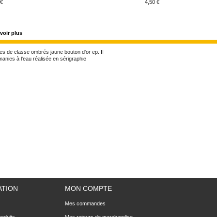
 €
4,50 €
voir plus
s de classe ombrés jaune bouton d'or ep. II
anies à l'eau réalisée en sérigraphie
ATION
MON COMPTE
Mes commandes
oduits
Mes retours de marchandise