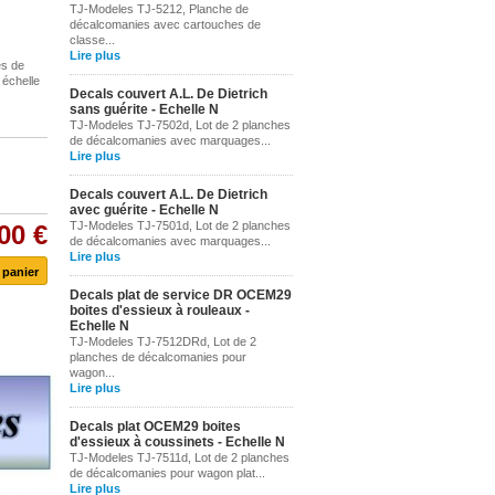
TJ-Modeles TJ-5212, Planche de
décalcomanies avec cartouches de
classe...
Lire plus
es de
 échelle
Decals couvert A.L. De Dietrich
sans guérite - Echelle N
TJ-Modeles TJ-7502d, Lot de 2 planches
de décalcomanies avec marquages...
Lire plus
Decals couvert A.L. De Dietrich
avec guérite - Echelle N
TJ-Modeles TJ-7501d, Lot de 2 planches
00 €
de décalcomanies avec marquages...
Lire plus
Decals plat de service DR OCEM29
boites d'essieux à rouleaux -
Echelle N
TJ-Modeles TJ-7512DRd, Lot de 2
planches de décalcomanies pour
wagon...
Lire plus
Decals plat OCEM29 boites
d'essieux à coussinets - Echelle N
TJ-Modeles TJ-7511d, Lot de 2 planches
de décalcomanies pour wagon plat...
Lire plus