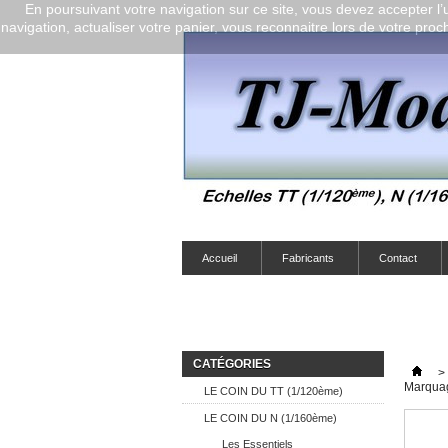
En poursuivant votre navigation sur ce site, vous devez accepter l’ut
navigation, actualiser votre panier, vous reconnaitre lors de votre proch
Accueil
Fabricants
Contact
CATÉGORIES
>
Marquag
LE COIN DU TT (1/120ème)
LE COIN DU N (1/160ème)
Les Essentiels