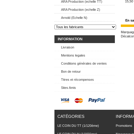
15,50
ARA Production (echelle TT)
ARA Production (echelle Z)
Arnold (Echelle N)
En sa
Marquage
Décalcom
INFORMATION
Livraison
Mentions legales
Conditions générales de ventes
Bon de retour
Titres et récompenses
Sites Amis
CATÉGORIES
INFORM
LE COIN DU TT (1/120ème)
Promotions
LE COIN DU N (1/160ème)
Nouveaux pr