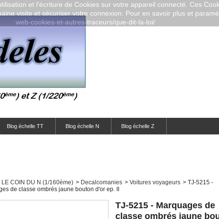
ilisation et l'écriture de Cookies sur votre appareil connecté. Ces Cooki
aine visite et sécuriser votre connexion. Pour en savoir plus et paramétr
web-cookies-et-autres-traceurs/que-dit-la-loi/
Blog échelle TT
Blog échelle N
Blog échelle Z
LE COIN DU N (1/160ème)
>
Decalcomanies
>
Voitures voyageurs
>
TJ-5215 -
es de classe ombrés jaune bouton d'or ep. II
TJ-5215 - Marquages de
classe ombrés jaune bo