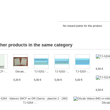
No reward points for this product.
ther products in the same category
6,50 €
P -...
Décals...
TJ-5201 -...
TJ-5202 -...
TJ-5203 -...
4,20 €
5,00 €
5,00 €
5,00 €
6,50 €
TJ-5264 -...
Décals