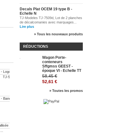
Decals Plat OCEM 19 type B -
Echelle N
TJ-Modeles TJ-7509d, Lot de 2 planches
de décalcomanies avec marquages...
Lire plus
» Tous les nouveaux produits
RÉDUCTIONS
Wagon Porte-
-10%
conteneurs
Sffgmss GEEST -
époque VI - Echelle TT
58,45 €
TJ-5204 -...
TJ-5205 -...
52,61 €
5,00 €
6,50 €
» Toutes les promos
TJ-5214 -...
5,00 €
...
Décals...