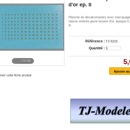
d'or ep. II
Planche de décalcomanies avec marrquag
classe ombrés jaune bouton d'or, époque II,
N
Référence :
TJ-5215
Quantité :
5,
ZOOM
mer cette fiche produit