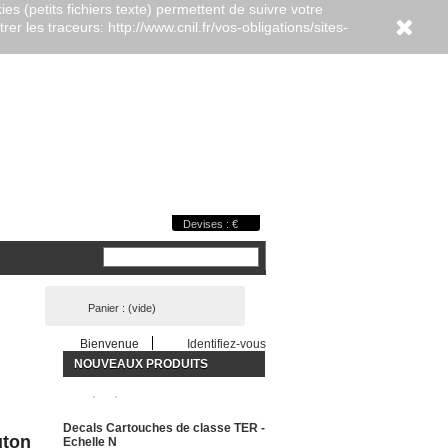
es (petits fichiers texte) permettent de suivre votre
er les traceurs: http://www.cnil.fr/vos-obligations/sites-
Devises : €
Panier :
(vide)
Bienvenue
Identifiez-vous
NOUVEAUX PRODUITS
Decals Cartouches de classe TER -
uton
Echelle N