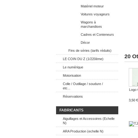
Matériel moteur
Voitures voyageurs
Wagons à
marchandises
Cadres et Conteneurs
Décor
Fins de séries (tarifs réduits)
20 O
LE COIN DU Z (1/220ème)
Le numérique
Motorisation
Colle / Outillage / soudure /
etc...
Logo C
Réservations
3,50 €
FABRICANTS
Aiguillages et Accessoires (Echelle
N)
ARA Production (echelle N)