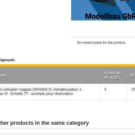
No reward points for this product.
dégressifs
À PARTIR
UIT
RE
DE (QTÉ)
 céréalier Uagpps GRAWACO, immatriculation 1 -
3
-5
e VI - Echelle TT - acompte pour réservation
ther products in the same category