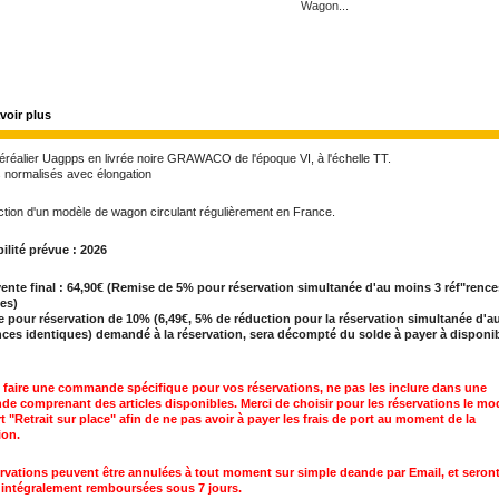
Wagon...
voir plus
réalier Uagpps en livrée noire GRAWACO de l'époque VI, à l'échelle TT.
s normalisés avec élongation
tion d'un modèle de wagon circulant régulièrement en France.
ilité prévue : 2026
vente final : 64,90€ (Remise de 5% pour réservation simultanée d'au moins 3 réf"rence
es)
pour réservation de 10% (6,49€, 5% de réduction pour la réservation simultanée d'a
nces identiques) demandé à la réservation, sera décompté du solde à payer à disponib
 faire une commande spécifique pour vos réservations, ne pas les inclure dans une
 comprenant des articles disponibles. Merci de choisir pour les réservations le mo
t "Retrait sur place" afin de ne pas avoir à payer les frais de port au moment de la
ion.
rvations peuvent être annulées à tout moment sur simple deande par Email, et seront
 intégralement remboursées sous 7 jours.