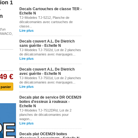
ion 1
-
Decals Cartouches de classe TER -
Echelle N
n
TJ-Modeles TJ-5212, Planche de
décalcomanies avec cartouches de
classe...
d'un
Lire plus
GRAWACO,
Decals couvert A.L. De Dietrich
sans guérite - Echelle N
TJ-Modeles TJ-7502d, Lot de 2 planches
de décalcomanies avec marquages...
Lire plus
Decals couvert A.L. De Dietrich
avec guérite - Echelle N
49 €
TJ-Modeles TJ-7501d, Lot de 2 planches
de décalcomanies avec marquages...
Lire plus
Decals plat de service DR OCEM29
boites d'essieux à rouleaux -
Echelle N
TJ-Modeles TJ-7512DRd, Lot de 2
planches de décalcomanies pour
wagon...
Lire plus
Decals plat OCEM29 boites