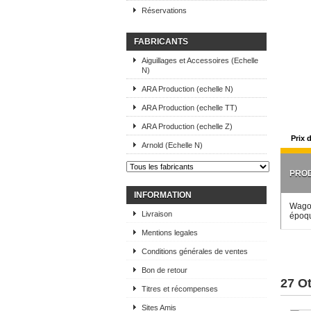
Réservations
FABRICANTS
Aiguillages et Accessoires (Echelle
N)
ARA Production (echelle N)
ARA Production (echelle TT)
ARA Production (echelle Z)
Prix 
Arnold (Echelle N)
PROD
INFORMATION
Wagon
Livraison
époqu
Mentions legales
Conditions générales de ventes
Bon de retour
27 O
Titres et récompenses
Sites Amis