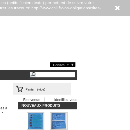
es (petits fichiers texte) permettent de suivre votre
er les traceurs: http://www.cnil.fr/vos-obligations/sites-
Devises : €
Panier :
(vide)
Bienvenue
Identifiez-vous
NOUVEAUX PRODUITS
es à
 -