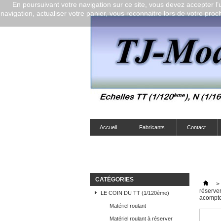
En poursuivant votre navigation sur ce site, vous devez accepter l’ut
navigation, actualiser votre panier, vous reconnaitre lors de votre proch
Accueil
Fabricants
Contact
CATÉGORIES
>
réserve
LE COIN DU TT (1/120ème)
acompte
Matériel roulant
Matériel roulant à réserver