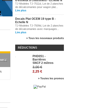
d'essieux à coussinets - Echelle N
TJ-Modeles TJ-7511d, Lot de 2 planches
de décalcomanies pour wagon plat...
Lire plus
Decals Plat OCEM 19 type B -
Echelle N
TJ-Modeles TJ-7509d, Lot de 2 planches
de décalcomanies avec marquages...
Lire plus
» Tous les nouveaux produits
RÉDUCTIONS
PHD051 -
-25%
Barrières
MISE
SNCF 2 mètres
3,00 €
2,25 €
%
» Toutes les promos