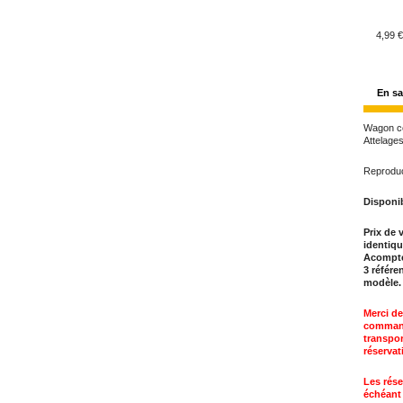
4,99 €
En sa
Wagon cé
Attelage
Reproduc
Disponib
Prix de 
identiqu
Acompte 
3 référe
modèle.
Merci de
commande
transpor
réservat
Les rése
échéant