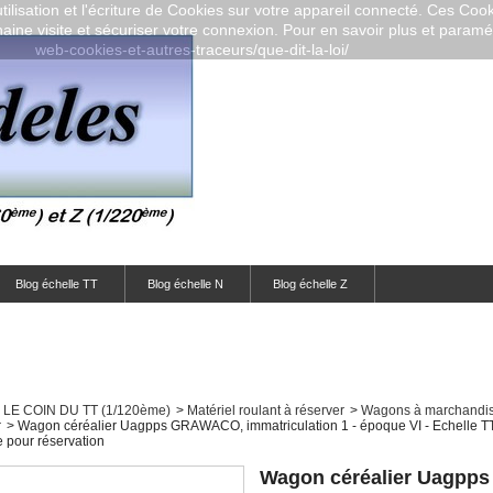
ilisation et l'écriture de Cookies sur votre appareil connecté. Ces Cooki
aine visite et sécuriser votre connexion. Pour en savoir plus et paramétr
web-cookies-et-autres-traceurs/que-dit-la-loi/
Blog échelle TT
Blog échelle N
Blog échelle Z
LE COIN DU TT (1/120ème)
>
Matériel roulant à réserver
>
Wagons à marchandis
r
>
Wagon céréalier Uagpps GRAWACO, immatriculation 1 - époque VI - Echelle TT
 pour réservation
Wagon céréalier Uagpps