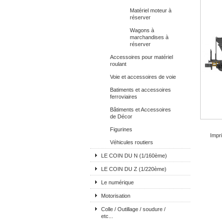
Matériel moteur à
réserver
Wagons à
marchandises à
réserver
Accessoires pour matériel
roulant
Voie et accessoires de voie
Batiments et accessoires
ferroviaires
Bâtiments et Accessoires
de Décor
Figurines
Impri
Véhicules routiers
LE COIN DU N (1/160ème)
LE COIN DU Z (1/220ème)
Le numérique
Motorisation
Colle / Outillage / soudure /
etc...