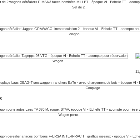
Set de 2...
Wagon...
Wagon...
11
Couplage...
 €
Wagon porte...