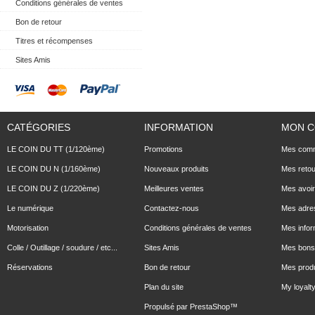
Conditions générales de ventes
Bon de retour
Titres et récompenses
Sites Amis
CATÉGORIES
INFORMATION
MON 
LE COIN DU TT (1/120ème)
Promotions
Mes com
LE COIN DU N (1/160ème)
Nouveaux produits
Mes reto
LE COIN DU Z (1/220ème)
Meilleures ventes
Mes avoi
Le numérique
Contactez-nous
Mes adre
Motorisation
Conditions générales de ventes
Mes infor
Colle / Outillage / soudure / etc...
Sites Amis
Mes bons 
Réservations
Bon de retour
Mes produ
Plan du site
My loyalty
Propulsé par
PrestaShop
™