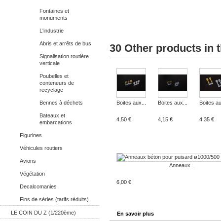
Fontaines et
monuments
L'industrie
Abris et arrêts de bus
30 Other products in 
Signalisation routière
verticale
Poubelles et
conteneurs de
recyclage
Bennes à déchets
Boites aux...
Boites aux...
Boites au
Bateaux et
4,50 €
4,15 €
4,35 €
embarcations
Figurines
Véhicules routiers
Avions
Anneaux...
Végétation
6,00 €
Decalcomanies
Fins de séries (tarifs réduits)
LE COIN DU Z (1/220ème)
En savoir plus