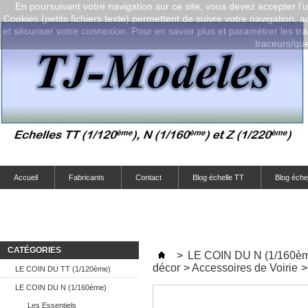
En poursuivant votre navigation sur ce site, vous devez accepter l’ut
Cookies (petits fichiers texte) permettent de suivre votre navigation, a
et sécuriser votre connexion. Pour en savoir plus et paramétrer les tra
traceurs/que-
Accueil
Fabricants
Contact
Blog échelle TT
Blog éche
CATÉGORIES
>
LE COIN DU N (1/160è
décor
>
Accessoires de Voirie
>
LE COIN DU TT (1/120ème)
LE COIN DU N (1/160ème)
Les Essentiels