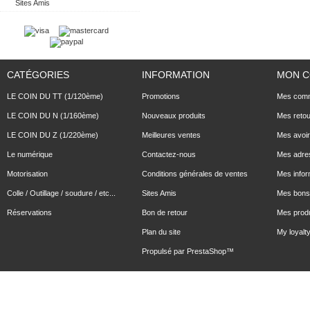
Sites Amis
CATÉGORIES
INFORMATION
MON 
LE COIN DU TT (1/120ème)
Promotions
Mes com
LE COIN DU N (1/160ème)
Nouveaux produits
Mes reto
LE COIN DU Z (1/220ème)
Meilleures ventes
Mes avoi
Le numérique
Contactez-nous
Mes adre
Motorisation
Conditions générales de ventes
Mes infor
Colle / Outillage / soudure / etc...
Sites Amis
Mes bons 
Réservations
Bon de retour
Mes produ
Plan du site
My loyalty
Propulsé par
PrestaShop
™