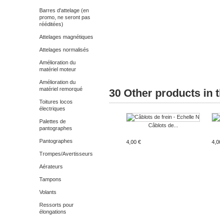
Barres d'attelage (en
promo, ne seront pas
rééditées)
Attelages magnétiques
Attelages normalisés
Amélioration du
matériel moteur
Amélioration du
matériel remorqué
30 Other products in 
Toitures locos
électriques
Palettes de
Câblots de...
pantographes
Pantographes
4,00 €
4,0
Trompes/Avertisseurs
Aérateurs
Tampons
Volants
Ressorts pour
élongations