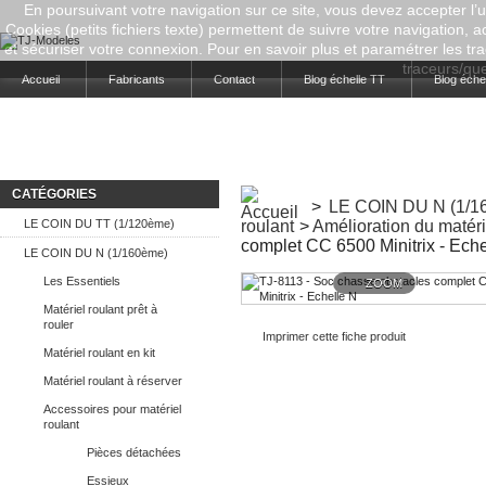
En poursuivant votre navigation sur ce site, vous devez accepter l’ut
Cookies (petits fichiers texte) permettent de suivre votre navigation, a
et sécuriser votre connexion. Pour en savoir plus et paramétrer les tra
traceurs/que-
Accueil
Fabricants
Contact
Blog échelle TT
Blog éche
CATÉGORIES
>
LE COIN DU N (1/1
LE COIN DU TT (1/120ème)
roulant
>
Amélioration du matér
complet CC 6500 Minitrix - Eche
LE COIN DU N (1/160ème)
Les Essentiels
ZOOM
Matériel roulant prêt à
rouler
Imprimer cette fiche produit
Matériel roulant en kit
Matériel roulant à réserver
Accessoires pour matériel
roulant
Pièces détachées
Essieux