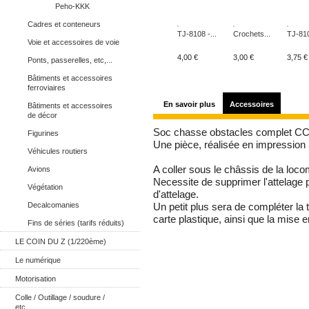
Peho-KKK
Cadres et conteneurs
TJ-8108 -...
Crochets...
TJ-810
Voie et accessoires de voie
4,00 €
3,00 €
3,75 €
Ponts, passerelles, etc,...
Bâtiments et accessoires
ferroviaires
En savoir plus
Accessoires
Bâtiments et accessoires
de décor
Soc chasse obstacles complet CC 
Figurines
Une pièce, r
éalisée en impression 
Véhicules routiers
A coller sous le châssis de la loco
Avions
Necessite de supprimer l'attelage p
Végétation
d'attelage.
Decalcomanies
Un petit plus sera de compléter la
carte plastique, ainsi que la mise 
Fins de séries (tarifs réduits)
LE COIN DU Z (1/220ème)
Le numérique
Motorisation
Colle / Outillage / soudure /
etc...