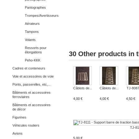
Pantographes
Trompes/Avertisseurs
Aérateurs
Tampons
Volants
Ressorts pour
30 Other products in 
élongations
Peho-KKK
Cadres et conteneurs
Voie et accessoires de voie
Ponts, passerelles, etc,...
Câblots de...
Câblots de...
TJ-8087 
Bâtiments et accessoires
ferroviaires
4,00 €
4,00 €
4,50 €
Bâtiments et accessoires
de décor
Figurines
Véhicules routiers
TJ-811
Avions
5,00 €