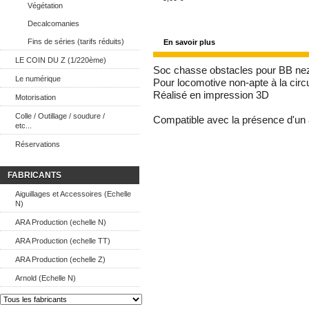
Végétation
Decalcomanies
Fins de séries (tarifs réduits)
En savoir plus
LE COIN DU Z (1/220ème)
Soc chasse obstacles pour BB nez
Le numérique
Pour locomotive non-apte à la circu
Réalisé en impression 3D
Motorisation
Colle / Outillage / soudure /
Compatible avec la présence d'un 
etc...
Réservations
FABRICANTS
Aiguillages et Accessoires (Echelle
N)
ARA Production (echelle N)
ARA Production (echelle TT)
ARA Production (echelle Z)
Arnold (Echelle N)