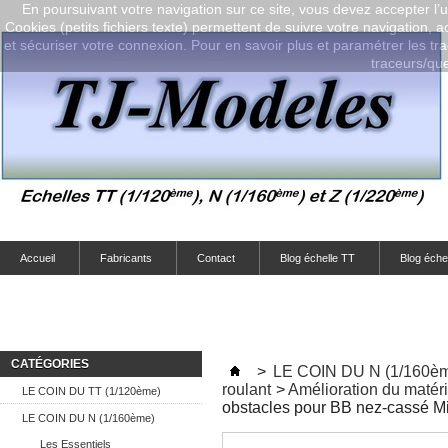
En poursuivant votre navigation sur ce site, vous devez accepter l’ut
Cookies (petits fichiers texte) permettent de suivre votre navigation, a
et sécuriser votre connexion. Pour en savoir plus et paramétrer les tra
traceurs/que-
Accueil
Fabricants
Contact
Blog échelle TT
Blog éche
CATÉGORIES
>
LE COIN DU N (1/160è
roulant
>
Amélioration du matér
LE COIN DU TT (1/120ème)
obstacles pour BB nez-cassé Min
LE COIN DU N (1/160ème)
Les Essentiels