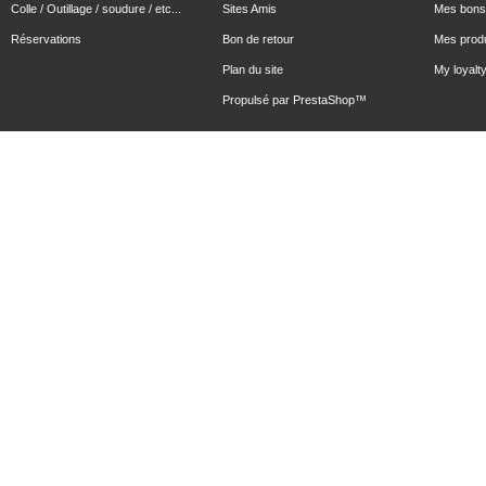
Colle / Outillage / soudure / etc...
Sites Amis
Mes bons 
Réservations
Bon de retour
Mes produ
Plan du site
My loyalty
Propulsé par
PrestaShop
™