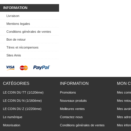
INFORMATION
Livraison
Mentions legales
Conditions générales de ventes
Bon de retour
Titres et récompenses
Sites Amis
CATÉGORIES
INFORMATION
MON 
LE COIN DU TT (1/120ème)
Promotions
Mes com
LE COIN DU N (1/160ème)
Nouveaux produits
Mes reto
LE COIN DU Z (1/220ème)
Meilleures ventes
Mes avoi
Le numérique
Contactez-nous
Mes adre
Motorisation
Conditions générales de ventes
Mes infor