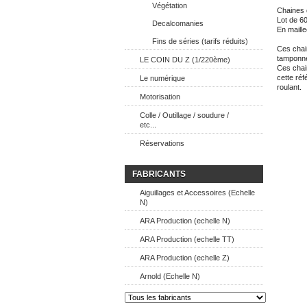
Végétation
Chaines d
Lot de 60
Decalcomanies
En maill
Fins de séries (tarifs réduits)
Ces chain
tamponnem
LE COIN DU Z (1/220ème)
Ces chain
cette réf
Le numérique
roulant.
Motorisation
Colle / Outillage / soudure /
etc...
Réservations
FABRICANTS
Aiguillages et Accessoires (Echelle
N)
ARA Production (echelle N)
ARA Production (echelle TT)
ARA Production (echelle Z)
Arnold (Echelle N)