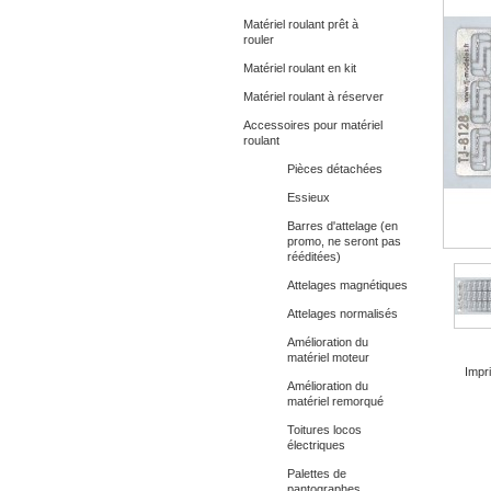
Matériel roulant prêt à
rouler
Matériel roulant en kit
Matériel roulant à réserver
Accessoires pour matériel
roulant
Pièces détachées
Essieux
Barres d'attelage (en
promo, ne seront pas
rééditées)
Attelages magnétiques
Attelages normalisés
Amélioration du
matériel moteur
Impri
Amélioration du
matériel remorqué
Toitures locos
électriques
Palettes de
pantographes