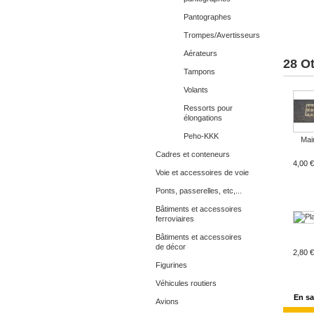
Pantographes
Trompes/Avertisseurs
Aérateurs
28 O
Tampons
Volants
Ressorts pour
élongations
Peho-KKK
Main
Cadres et conteneurs
4,00 €
Voie et accessoires de voie
Ponts, passerelles, etc,...
Bâtiments et accessoires
ferroviaires
Bâtiments et accessoires
de décor
2,80 €
Figurines
Véhicules routiers
En sa
Avions