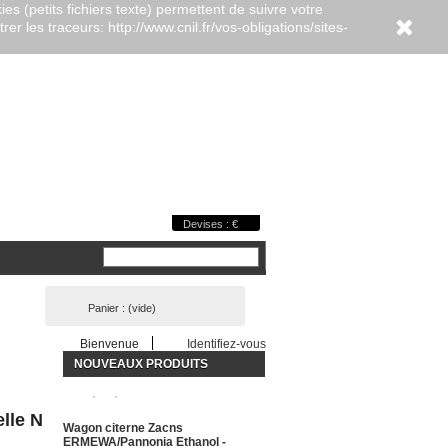
es (petits fichiers texte) permettent de suivre votre
er les traceurs: http://www.cnil.fr/vos-obligations/sites-
Devises : €
Panier :
(vide)
Bienvenue
Identifiez-vous
NOUVEAUX PRODUITS
elle N
Wagon citerne Zacns
ERMEWA/Pannonia Ethanol -