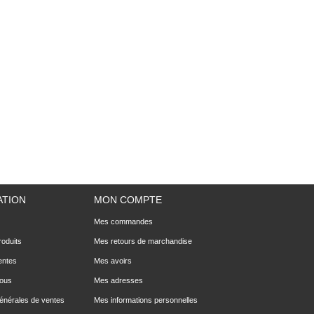
ATION
MON COMPTE
Mes commandes
oduits
Mes retours de marchandise
entes
Mes avoirs
nous
Mes adresses
générales de ventes
Mes informations personnelles