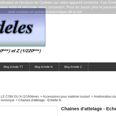
ilisation et l'écriture de Cookies sur votre appareil connecté. Ces Cooki
aine visite et sécuriser votre connexion. Pour en savoir plus et paramétr
web-cookies-et-autres-traceurs/que-dit-la-loi/
Blog échelle TT
Blog échelle N
Blog échelle Z
LE COIN DU N (1/160ème)
>
Accessoires pour matériel roulant
>
Amélioration du
l remorqué
>
Chaines d'attelage - Echelle N
Chaines d'attelage - Ech