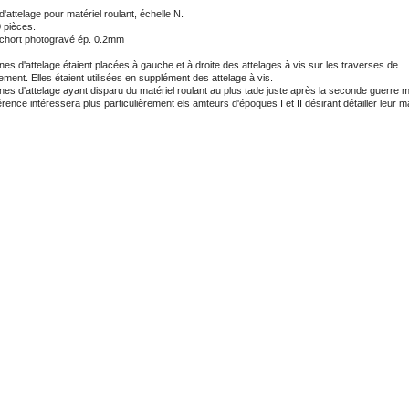
'attelage pour matériel roulant, échelle N.
 pièces.
echort photogravé ép. 0.2mm
es d'attelage étaient placées à gauche et à droite des attelages à vis sur les traverses de
ent. Elles étaient utilisées en supplément des attelage à vis.
es d'attelage ayant disparu du matériel roulant au plus tade juste après la seconde guerre m
érence intéressera plus particulièrement els amteurs d'époques I et II désirant détailler leur ma