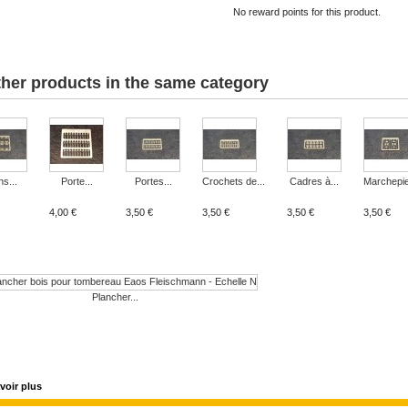
No reward points for this product.
ther products in the same category
s...
Porte...
Portes...
Crochets de...
Cadres à...
Marchepie
4,00 €
3,50 €
3,50 €
3,50 €
3,50 €
Plancher...
voir plus