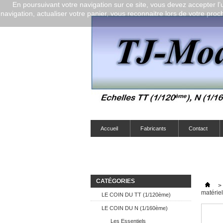
En poursuivant votre navigation sur ce site, vous devez accepter l’ut
navigation, actualiser votre panier, vous reconnaitre lors de votre proch
Accueil
Fabricants
Contact
CATÉGORIES
>
matérie
LE COIN DU TT (1/120ème)
LE COIN DU N (1/160ème)
Les Essentiels