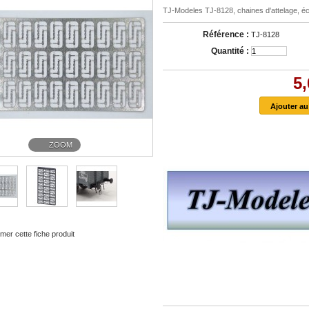
TJ-Modeles TJ-8128, chaines d'attelage, éc
Référence :
TJ-8128
Quantité :
5,
ZOOM
mer cette fiche produit