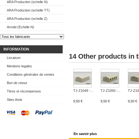
ARA Production (echelle N)
ARA Production (echelle TT)
ARA Production (echelle Z)
Arnold (Echelle N)
INFORMATION
14 Other products in 
Livraison
Mentions legales
Conditions générales de ventes
Bon de retour
TJ-Z1049 -...
TJ-Z1050 -...
TJ-Z104
Titres et récompenses
Sites Amis
9,50 €
9,50 €
9,50 €
En savoir plus