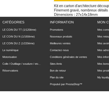
Kit en carton d'architecture découp
Finement gravé, nombreux détails
Dimensions : 27x14x18mm
CATÉGORIES
INFORMATION
MON 
LE COIN DU TT (1/120ème)
Promotions
Mes com
LE COIN DU N (1/160ème)
Nouveaux produits
Mes reto
LE COIN DU Z (1/220ème)
Meilleures ventes
Mes avoi
Le numérique
Contactez-nous
Mes adre
Motorisation
Conditions générales de ventes
Mes infor
Colle / Outillage / soudure / etc...
Sites Amis
Mes bons 
Réservations
Bon de retour
Mes produ
Plan du site
My loyalty
Propulsé par
PrestaShop
™