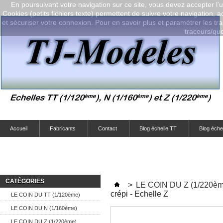
En poursuivant votre navigation sur ce site, vous devez accepter l’ut
Cookies (petits fichiers texte) permettent de suivre votre navigation, a
et sécuriser votre connexion. Pour en savoir plus et paramétrer les tra
traceurs/que-
Accueil
Fabricants
Contact
Blog échelle TT
Blog éche
CATÉGORIES
>
LE COIN DU Z (1/220èm
crépi - Echelle Z
LE COIN DU TT (1/120ème)
LE COIN DU N (1/160ème)
LE COIN DU Z (1/220ème)