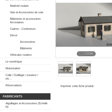
Matériel roulant
Voie et Accessoires de voie
Bâtiments et accessoires
ferroviaires
Cadres - Conteneurs
Décor
Accessoires
Bâtiments
ZOOM
Véhicules routiers
Le numérique
Motorisation
Colle / Outillage / soudure /
etc...
Réservations
Imprimer cette fiche produit
FABRICANTS
Aiguillages et Accessoires (Echelle
N)