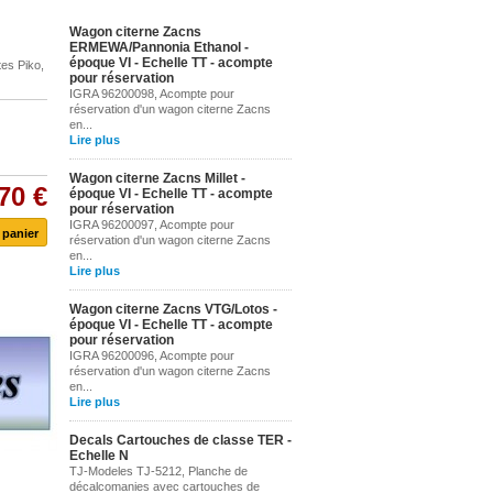
Wagon citerne Zacns
ERMEWA/Pannonia Ethanol -
époque VI - Echelle TT - acompte
es Piko,
pour réservation
IGRA 96200098, Acompte pour
réservation d'un wagon citerne Zacns
en...
Lire plus
Wagon citerne Zacns Millet -
70 €
époque VI - Echelle TT - acompte
pour réservation
IGRA 96200097, Acompte pour
réservation d'un wagon citerne Zacns
en...
Lire plus
Wagon citerne Zacns VTG/Lotos -
époque VI - Echelle TT - acompte
pour réservation
IGRA 96200096, Acompte pour
réservation d'un wagon citerne Zacns
en...
Lire plus
Decals Cartouches de classe TER -
Echelle N
TJ-Modeles TJ-5212, Planche de
décalcomanies avec cartouches de