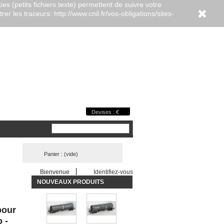
es (petits fichiers texte) permettent de suivre votre
er les traceurs: http://www.cnil.fr/vos-obligations/sites-
Devises : €
Panier :
(vide)
Bienvenue
Identifiez-vous
NOUVEAUX PRODUITS
pour
 -