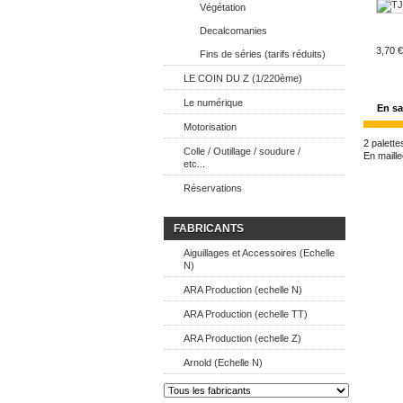
Végétation
Decalcomanies
3,70 €
Fins de séries (tarifs réduits)
LE COIN DU Z (1/220ème)
Le numérique
En sa
Motorisation
2 palett
Colle / Outillage / soudure /
En maill
etc...
Réservations
FABRICANTS
Aiguillages et Accessoires (Echelle
N)
ARA Production (echelle N)
ARA Production (echelle TT)
ARA Production (echelle Z)
Arnold (Echelle N)