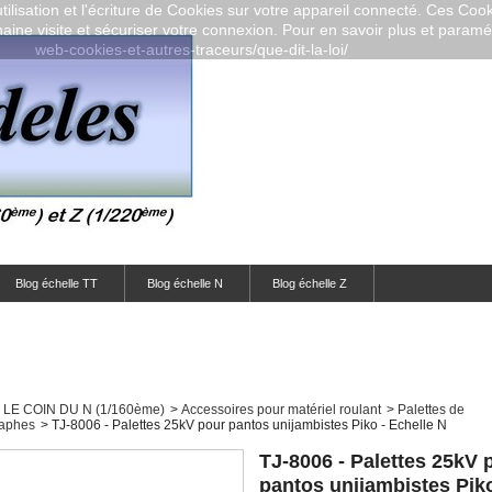
ilisation et l'écriture de Cookies sur votre appareil connecté. Ces Cooki
aine visite et sécuriser votre connexion. Pour en savoir plus et paramétr
web-cookies-et-autres-traceurs/que-dit-la-loi/
Blog échelle TT
Blog échelle N
Blog échelle Z
LE COIN DU N (1/160ème)
>
Accessoires pour matériel roulant
>
Palettes de
raphes
>
TJ-8006 - Palettes 25kV pour pantos unijambistes Piko - Echelle N
TJ-8006 - Palettes 25kV 
pantos unijambistes Piko