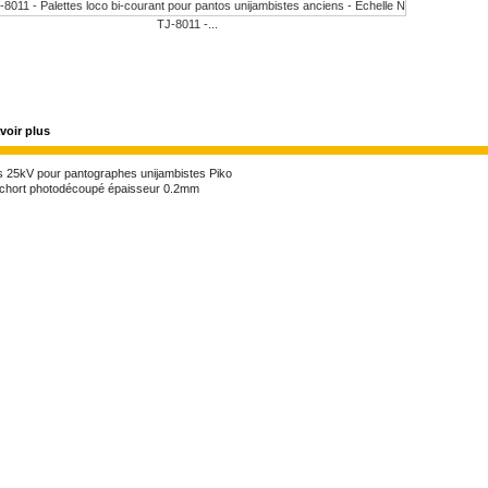
TJ-8011 -...
voir plus
es 25kV pour pantographes unijambistes Piko
echort photodécoupé épaisseur 0.2mm