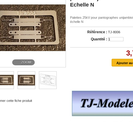
Echelle N
Palettes 25kV pour pantographes unijambist
échelle N
Référence :
TJ-8006
Quantité :
3,
ZOOM
mer cette fiche produit