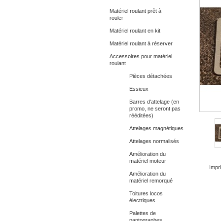
Matériel roulant prêt à
rouler
Matériel roulant en kit
Matériel roulant à réserver
Accessoires pour matériel
roulant
Pièces détachées
Essieux
Barres d'attelage (en
promo, ne seront pas
rééditées)
Attelages magnétiques
Attelages normalisés
Amélioration du
matériel moteur
Impri
Amélioration du
matériel remorqué
Toitures locos
électriques
Palettes de
pantographes