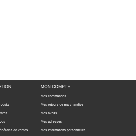
ATION
MON COMPTE
Mes commandes
oduits
Mes retours de marchandise
entes
Mes avoirs
nous
Mes adresses
générales de ventes
Mes informations personnelles