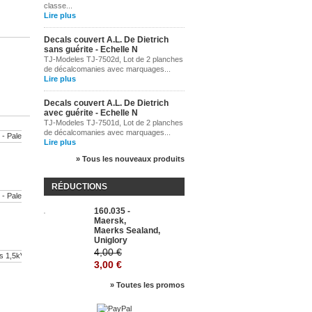
classe...
Lire plus
Decals couvert A.L. De Dietrich
sans guérite - Echelle N
TJ-Modeles TJ-7502d, Lot de 2 planches
de décalcomanies avec marquages...
Lire plus
Decals couvert A.L. De Dietrich
avec guérite - Echelle N
TJ-Modeles TJ-7501d, Lot de 2 planches
de décalcomanies avec marquages...
Lire plus
TJ-8013 -...
» Tous les nouveaux produits
RÉDUCTIONS
TJ-8007 -...
160.035 -
-25%
Maersk,
Maerks Sealand,
Uniglory
4,00 €
3,00 €
TJ-8010 -...
» Toutes les promos