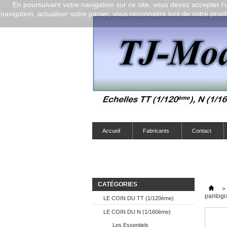
En poursuivant votre navigation sur ce site, vous devez accepter l’ut
navigation, actualiser votre panier, vous reconnaitre lors de votre proch
Accueil
Fabricants
Contact
CATÉGORIES
>
pantog
LE COIN DU TT (1/120ème)
LE COIN DU N (1/160ème)
Les Essentiels