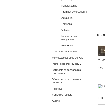
Pantographes
Trompes/Avertisseurs
Aérateurs
Tampons
Volants
10 O
Ressorts pour
élongations
Peho-KKK
Cadres et conteneurs
Voie et accessoires de voie
TJ-800
Ponts, passerelles, etc,...
3,35 €
Bâtiments et accessoires
ferroviaires
Bâtiments et accessoires
de décor
Figurines
Véhicules routiers
3,70 €
Avions