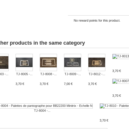
No reward points for this product.
ther products in the same category
3,70 €
3 -...
TJ-8005 -...
TJ-8008 -...
TJ-8009 -...
TJ-8012 -...
3,70 €
3,70 €
7,00 €
3,70 €
3,70 €
TJ-8004 -...
3,70 €