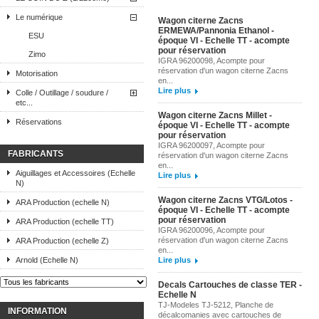
Le numérique
Wagon citerne Zacns
ERMEWA/Pannonia Ethanol -
ESU
époque VI - Echelle TT - acompte
pour réservation
Zimo
IGRA 96200098, Acompte pour
réservation d'un wagon citerne Zacns
Motorisation
en...
Lire plus
Colle / Outillage / soudure /
etc...
Wagon citerne Zacns Millet -
Réservations
époque VI - Echelle TT - acompte
pour réservation
IGRA 96200097, Acompte pour
FABRICANTS
réservation d'un wagon citerne Zacns
en...
Aiguillages et Accessoires (Echelle
Lire plus
N)
Wagon citerne Zacns VTG/Lotos -
ARA Production (echelle N)
époque VI - Echelle TT - acompte
pour réservation
ARA Production (echelle TT)
IGRA 96200096, Acompte pour
réservation d'un wagon citerne Zacns
ARA Production (echelle Z)
en...
Arnold (Echelle N)
Lire plus
Decals Cartouches de classe TER -
Echelle N
TJ-Modeles TJ-5212, Planche de
INFORMATION
décalcomanies avec cartouches de