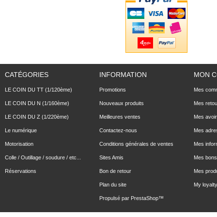
CATÉGORIES
INFORMATION
MON 
LE COIN DU TT (1/120ème)
Promotions
Mes com
LE COIN DU N (1/160ème)
Nouveaux produits
Mes reto
LE COIN DU Z (1/220ème)
Meilleures ventes
Mes avoi
Le numérique
Contactez-nous
Mes adre
Motorisation
Conditions générales de ventes
Mes infor
Colle / Outillage / soudure / etc...
Sites Amis
Mes bons 
Réservations
Bon de retour
Mes produ
Plan du site
My loyalty
Propulsé par
PrestaShop
™