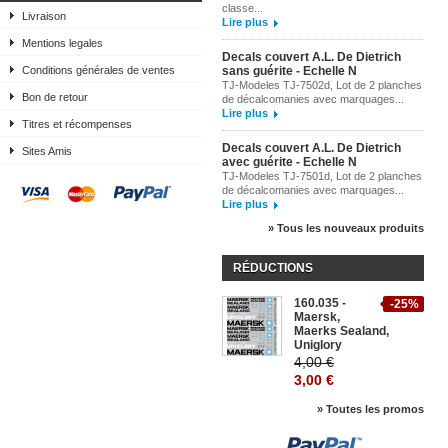
classe...
Livraison
Lire plus
Mentions legales
Decals couvert A.L. De Dietrich
Conditions générales de ventes
sans guérite - Echelle N
TJ-Modeles TJ-7502d, Lot de 2 planches
Bon de retour
de décalcomanies avec marquages...
Lire plus
Titres et récompenses
Decals couvert A.L. De Dietrich
Sites Amis
avec guérite - Echelle N
TJ-Modeles TJ-7501d, Lot de 2 planches
de décalcomanies avec marquages...
Lire plus
» Tous les nouveaux produits
RÉDUCTIONS
160.035 -
-25%
Maersk,
Maerks Sealand,
Uniglory
4,00 €
3,00 €
» Toutes les promos