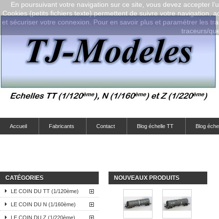
En poursuivant votre navigation sur ce site, vous devez accepter l’ut
Cookies (petits fichiers texte) permettent de suivre votre navigation, a
et sécuriser votre connexion. Pour en savoir plus et paramétrer les tra
traceurs/que-
Accueil
Fabricants
Contact
Blog échelle TT
Blog éche
CATÉGORIES
NOUVEAUX PRODUITS
LE COIN DU TT (1/120ème)
LE COIN DU N (1/160ème)
LE COIN DU Z (1/220ème)