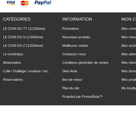
CATÉGORIES
INFORMATION
MON 
LE COIN DU TT (1/120ème)
Promotions
Mes com
LE COIN DU N (1/160ème)
Nouveaux produits
Mes reto
LE COIN DU Z (1/220ème)
Meilleures ventes
Mes avoi
Le numérique
Contactez-nous
Mes adre
Motorisation
Conditions générales de ventes
Mes infor
Colle / Outillage / soudure / etc...
Sites Amis
Mes bons 
Réservations
Bon de retour
Mes produ
Plan du site
My loyalty
Propulsé par
PrestaShop
™