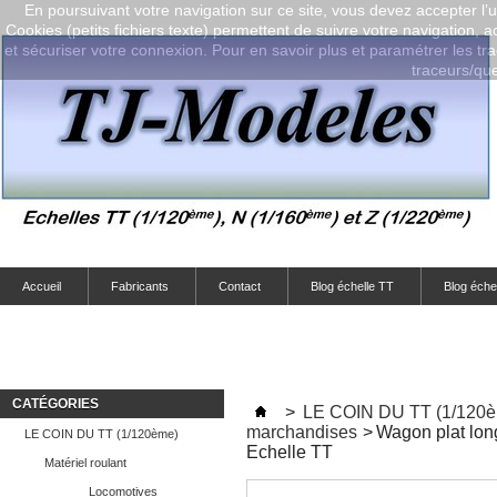
En poursuivant votre navigation sur ce site, vous devez accepter l’ut
Cookies (petits fichiers texte) permettent de suivre votre navigation, a
et sécuriser votre connexion. Pour en savoir plus et paramétrer les tra
traceurs/que-
Accueil
Fabricants
Contact
Blog échelle TT
Blog éche
CATÉGORIES
>
LE COIN DU TT (1/120
marchandises
>
Wagon plat lon
LE COIN DU TT (1/120ème)
Echelle TT
Matériel roulant
Locomotives