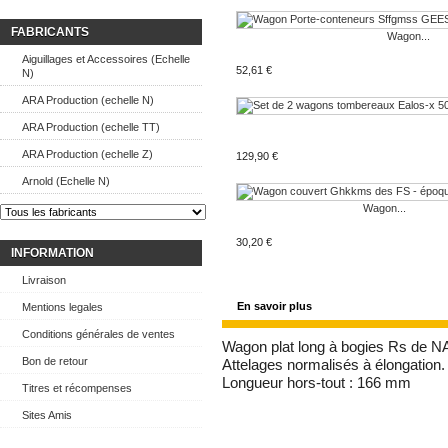
FABRICANTS
Wagon...
Aiguillages et Accessoires (Echelle
52,61 €
N)
ARA Production (echelle N)
ARA Production (echelle TT)
ARA Production (echelle Z)
129,90 €
Arnold (Echelle N)
Wagon...
30,20 €
INFORMATION
Livraison
En savoir plus
Mentions legales
Conditions générales de ventes
Wagon plat long à bogies Rs de NA
Bon de retour
Attelages normalisés à élongation.
Longueur hors-tout : 166 mm
Titres et récompenses
Sites Amis