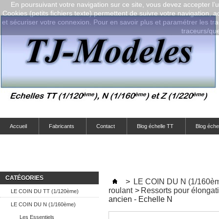
En poursuivant votre navigation sur ce site, vous devez accepter l’ut
Cookies (petits fichiers texte) permettent de suivre votre navigation, a
et sécuriser votre connexion. Pour en savoir plus et paramétrer les tra
traceurs/que-
Accueil
Fabricants
Contact
Blog échelle TT
Blog éche
CATÉGORIES
>
LE COIN DU N (1/160è
roulant
>
Ressorts pour élongat
LE COIN DU TT (1/120ème)
ancien - Echelle N
LE COIN DU N (1/160ème)
Les Essentiels