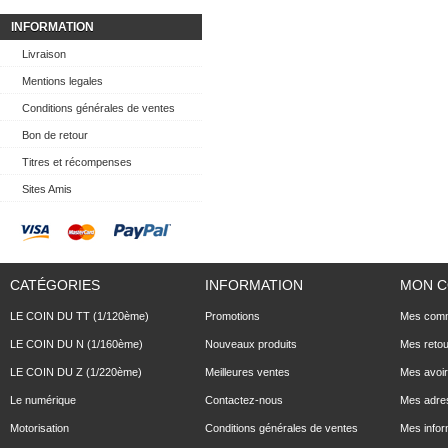
INFORMATION
Livraison
Mentions legales
Conditions générales de ventes
Bon de retour
Titres et récompenses
Sites Amis
CATÉGORIES
INFORMATION
MON 
LE COIN DU TT (1/120ème)
Promotions
Mes com
LE COIN DU N (1/160ème)
Nouveaux produits
Mes reto
LE COIN DU Z (1/220ème)
Meilleures ventes
Mes avoi
Le numérique
Contactez-nous
Mes adre
Motorisation
Conditions générales de ventes
Mes infor