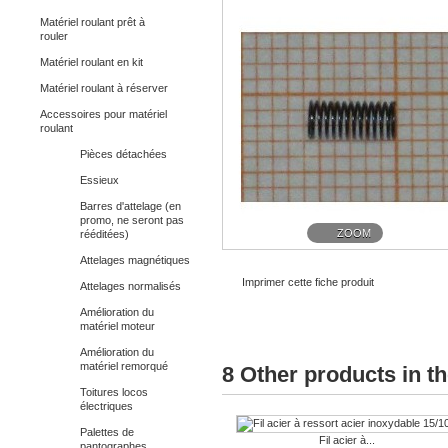
Matériel roulant prêt à
rouler
Matériel roulant en kit
Matériel roulant à réserver
Accessoires pour matériel
roulant
Pièces détachées
Essieux
Barres d'attelage (en
promo, ne seront pas
ZOOM
rééditées)
Attelages magnétiques
Imprimer cette fiche produit
Attelages normalisés
Amélioration du
matériel moteur
Amélioration du
matériel remorqué
8 Other products in t
Toitures locos
électriques
Palettes de
Fil acier à...
pantographes