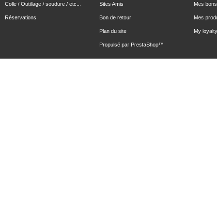
Colle / Outillage / soudure / etc...
Sites Amis
Mes bons 
Réservations
Bon de retour
Mes produ
Plan du site
My loyalty
Propulsé par
PrestaShop
™