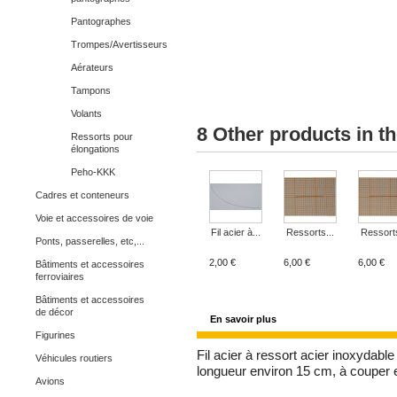
Pantographes
Trompes/Avertisseurs
Aérateurs
Tampons
Volants
8 Other products in t
Ressorts pour
élongations
Peho-KKK
Cadres et conteneurs
Voie et accessoires de voie
Fil acier à...
Ressorts...
Ressorts
Ponts, passerelles, etc,...
2,00 €
6,00 €
6,00 €
Bâtiments et accessoires
ferroviaires
Bâtiments et accessoires
de décor
En savoir plus
Figurines
Fil acier à ressort acier inoxydabl
Véhicules routiers
longueur environ 15 cm, à couper 
Avions