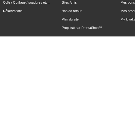
Colle / Outillage / soudure / etc...
Sites Amis
Mes bons 
Réservations
Bon de retour
Mes produ
Plan du site
My loyalty
Propulsé par
PrestaShop
™