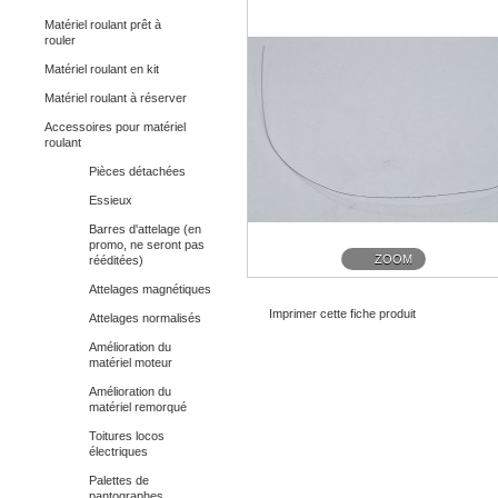
Matériel roulant prêt à
rouler
Matériel roulant en kit
Matériel roulant à réserver
Accessoires pour matériel
roulant
Pièces détachées
Essieux
Barres d'attelage (en
promo, ne seront pas
ZOOM
rééditées)
Attelages magnétiques
Imprimer cette fiche produit
Attelages normalisés
Amélioration du
matériel moteur
Amélioration du
matériel remorqué
Toitures locos
électriques
Palettes de
pantographes