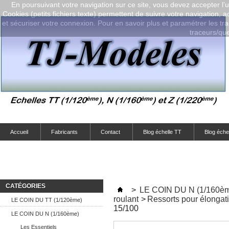
En poursuivant votre navigation sur ce site, vous devez accepter l’ut
Cookies (petits fichiers texte) permettent de suivre votre navigation, a
et sécuriser votre connexion. Pour en savoir plus et paramétrer les tra
traceurs/que-
Accueil
Fabricants
Contact
Blog échelle TT
Blog éche
CATÉGORIES
>
LE COIN DU N (1/160è
roulant
>
Ressorts pour élongat
LE COIN DU TT (1/120ème)
15/100
LE COIN DU N (1/160ème)
Les Essentiels