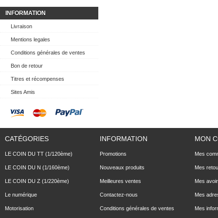
INFORMATION
Livraison
Mentions legales
Conditions générales de ventes
Bon de retour
Titres et récompenses
Sites Amis
CATÉGORIES
INFORMATION
MON 
LE COIN DU TT (1/120ème)
Promotions
Mes com
LE COIN DU N (1/160ème)
Nouveaux produits
Mes reto
LE COIN DU Z (1/220ème)
Meilleures ventes
Mes avoi
Le numérique
Contactez-nous
Mes adre
Motorisation
Conditions générales de ventes
Mes infor