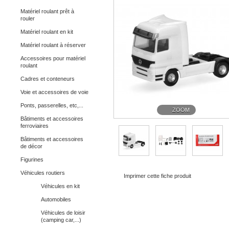
Matériel roulant prêt à
rouler
Matériel roulant en kit
Matériel roulant à réserver
Accessoires pour matériel
roulant
Cadres et conteneurs
Voie et accessoires de voie
Ponts, passerelles, etc,...
ZOOM
Bâtiments et accessoires
ferroviaires
Bâtiments et accessoires
de décor
Figurines
Véhicules routiers
Imprimer cette fiche produit
Véhicules en kit
Automobiles
Véhicules de loisir
(camping car,...)