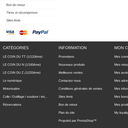
Bon de retour
Titres et récompenses
Sites Amis
CATÉGORIES
INFORMATION
MON 
LE COIN DU TT (1/120ème)
Promotions
Mes com
LE COIN DU N (1/160ème)
Nouveaux produits
Mes reto
LE COIN DU Z (1/220ème)
Meilleures ventes
Mes avoi
Le numérique
Contactez-nous
Mes adre
Motorisation
Conditions générales de ventes
Mes infor
Colle / Outillage / soudure / etc...
Sites Amis
Mes bons 
Réservations
Bon de retour
Mes produ
Plan du site
My loyalty
Propulsé par
PrestaShop
™