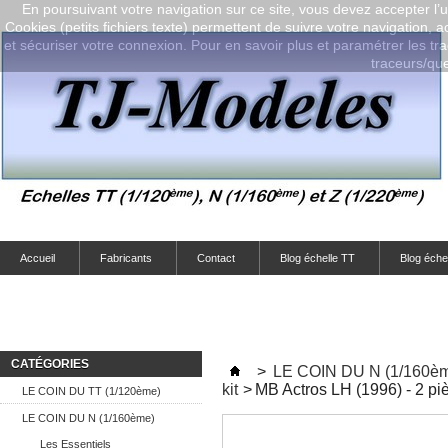
En poursuivant votre navigation sur ce site, vous devez accepter l’ut
Cookies (petits fichiers texte) permettent de suivre votre navigation, a
et sécuriser votre connexion. Pour en savoir plus et paramétrer les tra
traceurs/que-
Accueil
Fabricants
Contact
Blog échelle TT
Blog éche
CATÉGORIES
>
LE COIN DU N (1/160è
kit
>
MB Actros LH (1996) - 2 piè
LE COIN DU TT (1/120ème)
LE COIN DU N (1/160ème)
Les Essentiels