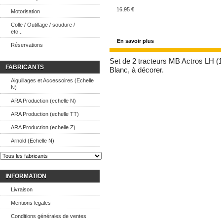
16,95 €
Motorisation
Colle / Outillage / soudure /
etc...
En savoir plus
Réservations
Set de 2 t
racteurs MB Actros LH (1
FABRICANTS
Blanc, à décorer.
Aiguillages et Accessoires (Echelle
N)
ARA Production (echelle N)
ARA Production (echelle TT)
ARA Production (echelle Z)
Arnold (Echelle N)
INFORMATION
Livraison
Mentions legales
Conditions générales de ventes