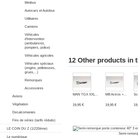
Minibus
Autocars et Autobus
Utilitaires
Camions
Véhicules
d'intervention
(ambulances,
pompiers, police)
Véhicules agricoles
12 Other products in 
Véhicules spéciaux
(engins, pelleteuses,
grues,...)
Remorques
Accessoires
MAN TGX XXL...
MB Actros +...
Sc
Avions
Végétation
19,95 €
19,95 €
19
Decalcomanies
Fins de séries (tarifs réduits)
LE COIN DU Z (1/220ème)
Semi-remorq.
Le numérique