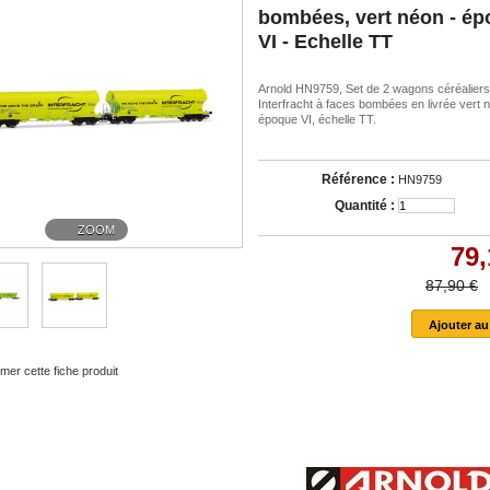
bombées, vert néon - é
VI - Echelle TT
Arnold HN9759, Set de 2 wagons céréalier
Interfracht à faces bombées en livrée vert 
époque VI, échelle TT.
Référence :
HN9759
Quantité :
ZOOM
79,
87,90 €
mer cette fiche produit