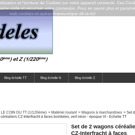
ilisation et l'écriture de Cookies sur votre appareil connecté. Ces Cooki
aine visite et sécuriser votre connexion. Pour en savoir plus et paramétr
web-cookies-et-autres-traceurs/que-dit-la-loi/
Blog échelle TT
Blog échelle N
Blog échelle Z
LE COIN DU TT (1/120ème)
>
Matériel roulant
>
Wagons à marchandises
>
Set 
céréaliers CZ-Interfracht à faces bombées, vert néon - époque VI - Echelle TT
Set de 2 wagons céréali
CZ-Interfracht à faces