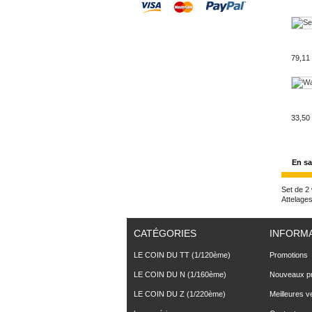
79,11
33,50
En sa
Set de 2 
Attelage
CATÉGORIES
INFORM
LE COIN DU TT (1/120ème)
Promotions
LE COIN DU N (1/160ème)
Nouveaux pr
LE COIN DU Z (1/220ème)
Meilleures v