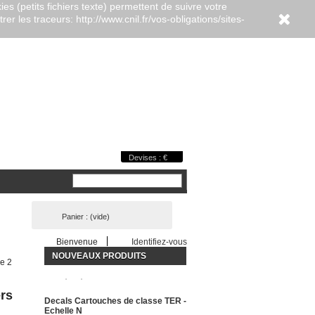
es (petits fichiers texte) permettent de suivre votre
er les traceurs: http://www.cnil.fr/vos-obligations/sites-
Devises : €
Panier :
(vide)
Bienvenue
Identifiez-vous
NOUVEAUX PRODUITS
de 2
ers
Decals Cartouches de classe TER -
Echelle N