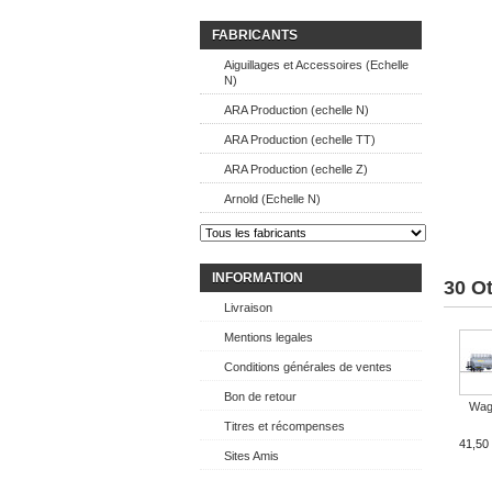
FABRICANTS
Aiguillages et Accessoires (Echelle
N)
ARA Production (echelle N)
ARA Production (echelle TT)
ARA Production (echelle Z)
Arnold (Echelle N)
INFORMATION
30 O
Livraison
Mentions legales
Conditions générales de ventes
Bon de retour
Wago
Titres et récompenses
41,50
Sites Amis