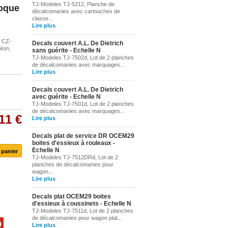
TJ-Modeles TJ-5212, Planche de
poque
décalcomanies avec cartouches de
classe...
Lire plus
s CZ-
Decals couvert A.L. De Dietrich
néon,
sans guérite - Echelle N
TJ-Modeles TJ-7502d, Lot de 2 planches
de décalcomanies avec marquages...
Lire plus
Decals couvert A.L. De Dietrich
avec guérite - Echelle N
TJ-Modeles TJ-7501d, Lot de 2 planches
de décalcomanies avec marquages...
11 €
Lire plus
-10%
Decals plat de service DR OCEM29
boites d'essieux à rouleaux -
Echelle N
TJ-Modeles TJ-7512DRd, Lot de 2
planches de décalcomanies pour
wagon...
Lire plus
Decals plat OCEM29 boites
d'essieux à coussinets - Echelle N
TJ-Modeles TJ-7511d, Lot de 2 planches
de décalcomanies pour wagon plat...
Lire plus