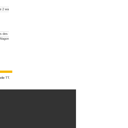
Set de 2...
Wagon...
Wagon...
47,50 €
elle TT.