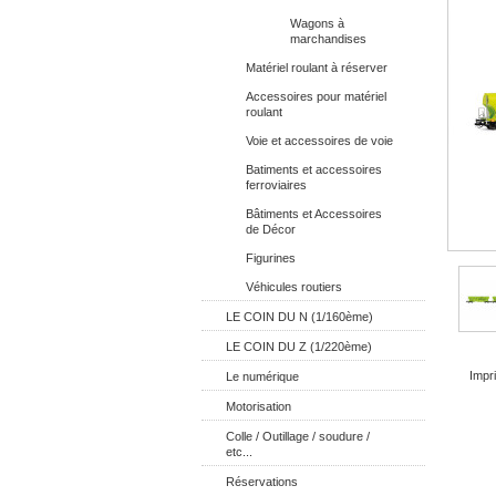
Wagons à
marchandises
Matériel roulant à réserver
Accessoires pour matériel
roulant
Voie et accessoires de voie
Batiments et accessoires
ferroviaires
Bâtiments et Accessoires
de Décor
Figurines
Véhicules routiers
LE COIN DU N (1/160ème)
LE COIN DU Z (1/220ème)
Impri
Le numérique
Motorisation
Colle / Outillage / soudure /
etc...
Réservations