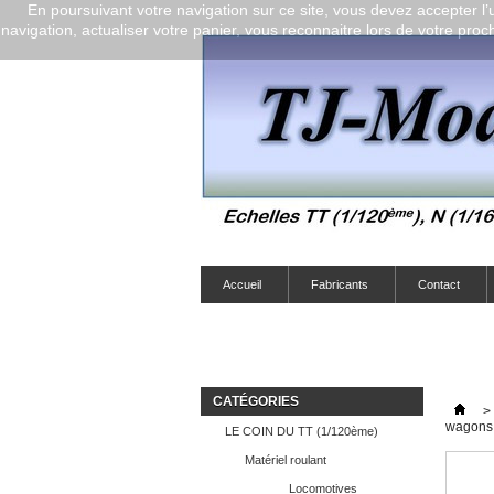
En poursuivant votre navigation sur ce site, vous devez accepter l’ut
navigation, actualiser votre panier, vous reconnaitre lors de votre proch
Accueil
Fabricants
Contact
CATÉGORIES
>
wagons 
LE COIN DU TT (1/120ème)
Matériel roulant
Locomotives