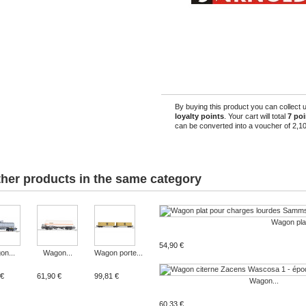
By buying this product you can collect 
loyalty points
. Your cart will total
7
poi
can be converted into a voucher of
2,10
ther products in the same category
Wagon plat
54,90 €
n...
Wagon...
Wagon porte...
 €
61,90 €
99,81 €
Wagon...
60,33 €