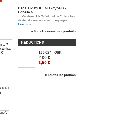
Decals Plat OCEM 19 type B -
Echelle N
TJ-Modeles TJ-7509d, Lot de 2 planches
de décalcomanies avec marquages...
Lire plus
» Tous les nouveaux produits
RÉDUCTIONS
up to
7
nts
that
160.024 - OSR
 €
.
-25%
2,00 €
1,50 €
» Toutes les promos
...
Wagon plat...
54,90 €
Wagon...
60,33 €