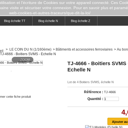
ilisation et l'écriture de Cookies sur votre appareil connecté. Ces Cooki
aine visite et sécuriser votre connexion. Pour en savoir plus et paramétr
web-cookies-et-autres-traceurs/que-dit-la-loi/
Blog échelle TT
Blog échelle N
Blog échelle Z
>
LE COIN DU N (1/160ème)
>
Bâtiments et accessoires ferroviaires
>
Au bor
TJ-4666 - Boitiers SVMS - Echelle N
ZOOM
TJ-4666 - Boitiers SVMS 
Echelle N
Lot de 4 Boitiers SVMS, échelle N
Référence :
TJ-4666
mer cette fiche produit
Quantité :
4,