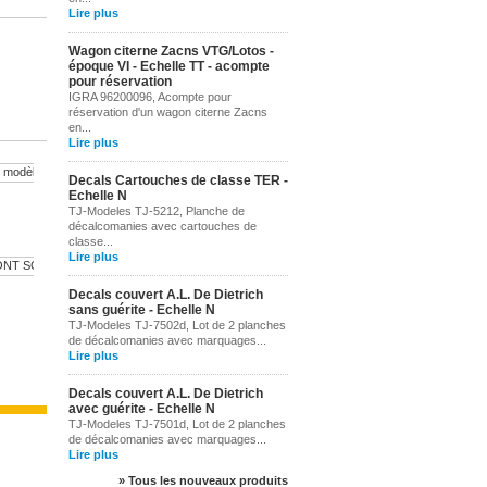
Lire plus
Wagon citerne Zacns VTG/Lotos -
époque VI - Echelle TT - acompte
pour réservation
IGRA 96200096, Acompte pour
réservation d'un wagon citerne Zacns
en...
Lire plus
Decals Cartouches de classe TER -
TJ-4663 -...
Echelle N
TJ-Modeles TJ-5212, Planche de
décalcomanies avec cartouches de
5,00 €
6,00 €
classe...
Lire plus
TJ-4664 -...
TJ-4665 -...
TJ-4670 -...
TJ-4671 
Decals couvert A.L. De Dietrich
sans guérite - Echelle N
4,00 €
4,00 €
4,00 €
4,00 €
TJ-Modeles TJ-7502d, Lot de 2 planches
de décalcomanies avec marquages...
Lire plus
Decals couvert A.L. De Dietrich
avec guérite - Echelle N
TJ-Modeles TJ-7501d, Lot de 2 planches
de décalcomanies avec marquages...
Lire plus
» Tous les nouveaux produits