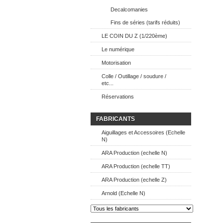
Decalcomanies
Lot de 4
Fins de séries (tarifs réduits)
Réalisé 
A peindr
LE COIN DU Z (1/220ème)
Le numérique
Motorisation
Colle / Outillage / soudure /
etc...
Réservations
FABRICANTS
Aiguillages et Accessoires (Echelle
N)
ARA Production (echelle N)
ARA Production (echelle TT)
ARA Production (echelle Z)
Arnold (Echelle N)