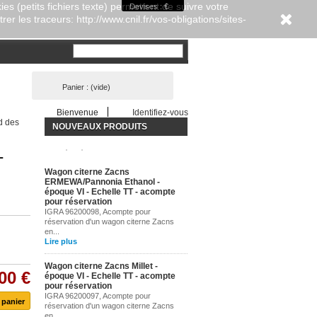
es (petits fichiers texte) permettent de suivre votre
Devises : €
er les traceurs: http://www.cnil.fr/vos-obligations/sites-
Panier :
(vide)
Bienvenue
Identifiez-vous
d des
NOUVEAUX PRODUITS
-
Wagon citerne Zacns
ERMEWA/Pannonia Ethanol -
époque VI - Echelle TT - acompte
pour réservation
IGRA 96200098, Acompte pour
réservation d'un wagon citerne Zacns
en...
Lire plus
Wagon citerne Zacns Millet -
00 €
époque VI - Echelle TT - acompte
pour réservation
IGRA 96200097, Acompte pour
réservation d'un wagon citerne Zacns
en...