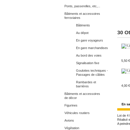
Ponts, passerelles, etc,...
Bâtiments et accessoires
ferroviaires
Bâtiments
30 O
Au dépot
En gare voyageurs
En gare marchandises
Au bord des voies
5,50 €
Signalisation fixe
Goulottes techniques -
Passages de câbles
Rambardes et
4,00 €
barrières
Bâtiments et accessoires
de décor
Figurines
2,50 €
Véhicules routiers
Avions
Végétation
En sa