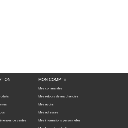
ATION
MON COMPTE
Mes commandes
oduits
Mes retours de marchandise
entes
Mes avoirs
nous
Mes adresses
générales de ventes
Mes informations personnelles