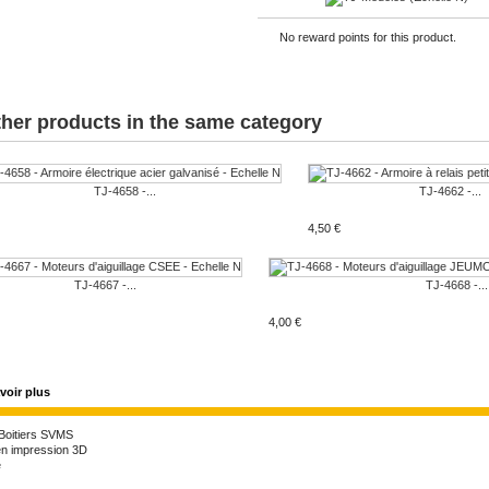
No reward points for this product.
ther products in the same category
TJ-4658 -...
TJ-4662 -...
4,50 €
TJ-4667 -...
TJ-4668 -...
4,00 €
TJ-4651d -...
voir plus