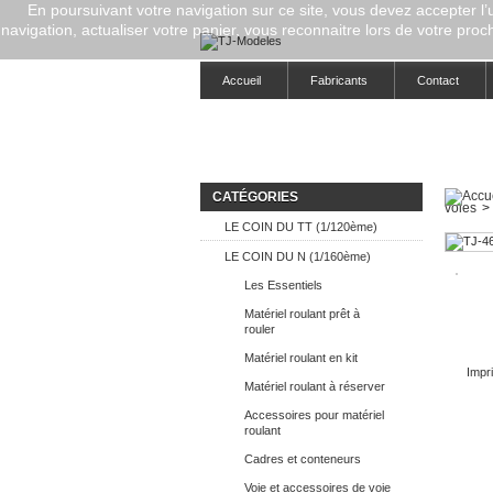
En poursuivant votre navigation sur ce site, vous devez accepter l’ut
navigation, actualiser votre panier, vous reconnaitre lors de votre proch
Accueil
Fabricants
Contact
CATÉGORIES
voies
>
LE COIN DU TT (1/120ème)
LE COIN DU N (1/160ème)
Les Essentiels
Matériel roulant prêt à
rouler
Matériel roulant en kit
Impri
Matériel roulant à réserver
Accessoires pour matériel
roulant
Cadres et conteneurs
Voie et accessoires de voie