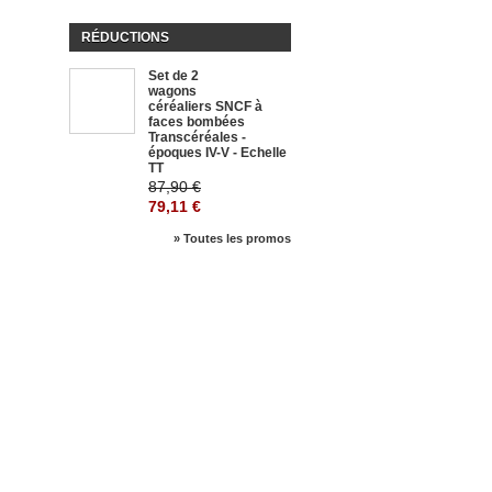
RÉDUCTIONS
Set de 2
-10%
wagons
céréaliers SNCF à
faces bombées
Transcéréales -
époques IV-V - Echelle
TT
87,90 €
79,11 €
» Toutes les promos