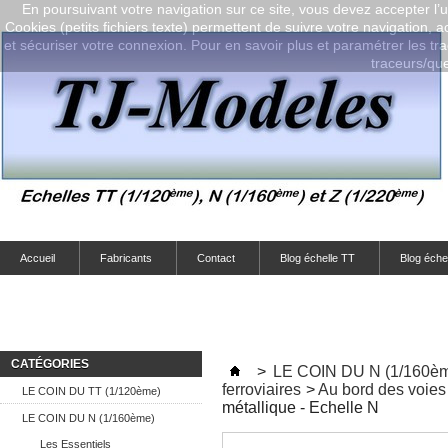
En poursuivant votre navigation sur ce site, vous devez accepter l’ut
Cookies (petits fichiers texte) permettent de suivre votre navigation, a
et sécuriser votre connexion. Pour en savoir plus et paramétrer les tra
traceurs/que-
Accueil
Fabricants
Contact
Blog échelle TT
Blog éche
CATÉGORIES
>
LE COIN DU N (1/160è
ferroviaires
>
Au bord des voies
LE COIN DU TT (1/120ème)
métallique - Echelle N
LE COIN DU N (1/160ème)
Les Essentiels