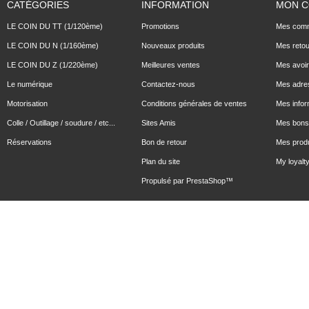
CATÉGORIES
INFORMATION
MON 
LE COIN DU TT (1/120ème)
Promotions
Mes com
LE COIN DU N (1/160ème)
Nouveaux produits
Mes reto
LE COIN DU Z (1/220ème)
Meilleures ventes
Mes avoi
Le numérique
Contactez-nous
Mes adre
Motorisation
Conditions générales de ventes
Mes infor
Colle / Outillage / soudure / etc...
Sites Amis
Mes bons 
Réservations
Bon de retour
Mes produ
Plan du site
My loyalty
Propulsé par
PrestaShop
™