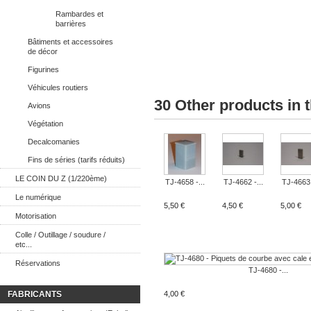
Rambardes et
barrières
Bâtiments et accessoires
de décor
Figurines
Véhicules routiers
30 Other products in 
Avions
Végétation
Decalcomanies
Fins de séries (tarifs réduits)
LE COIN DU Z (1/220ème)
TJ-4658 -...
TJ-4662 -...
TJ-4663 
Le numérique
5,50 €
4,50 €
5,00 €
Motorisation
Colle / Outillage / soudure /
etc...
Réservations
TJ-4680 -...
FABRICANTS
4,00 €