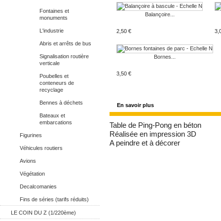
Fontaines et
Balançoire...
monuments
L'industrie
2,50 €
3,
Abris et arrêts de bus
Signalisation routière
Bornes...
verticale
3,50 €
Poubelles et
conteneurs de
recyclage
Bennes à déchets
En savoir plus
Bateaux et
embarcations
Table de Ping-Pong en béton
Réalisée en impression 3D
Figurines
A peindre et à décorer
Véhicules routiers
Avions
Végétation
Decalcomanies
Fins de séries (tarifs réduits)
LE COIN DU Z (1/220ème)