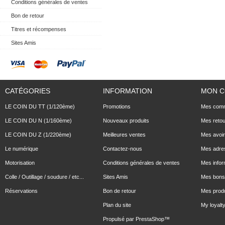
Conditions générales de ventes
Bon de retour
Titres et récompenses
Sites Amis
CATÉGORIES
INFORMATION
MON 
LE COIN DU TT (1/120ème)
Promotions
Mes com
LE COIN DU N (1/160ème)
Nouveaux produits
Mes reto
LE COIN DU Z (1/220ème)
Meilleures ventes
Mes avoi
Le numérique
Contactez-nous
Mes adre
Motorisation
Conditions générales de ventes
Mes infor
Colle / Outillage / soudure / etc...
Sites Amis
Mes bons 
Réservations
Bon de retour
Mes produ
Plan du site
My loyalty
Propulsé par
PrestaShop
™