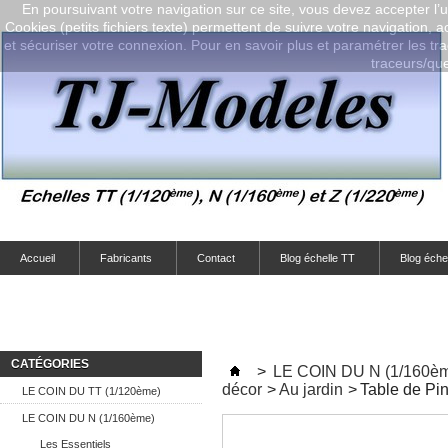
En poursuivant votre navigation sur ce site, vous devez accepter l’ut
Cookies (petits fichiers texte) permettent de suivre votre navigation, a
et sécuriser votre connexion. Pour en savoir plus et paramétrer les tra
traceurs/que-
Accueil
Fabricants
Contact
Blog échelle TT
Blog éche
CATÉGORIES
>
LE COIN DU N (1/160è
décor
>
Au jardin
>
Table de Pi
LE COIN DU TT (1/120ème)
LE COIN DU N (1/160ème)
Les Essentiels