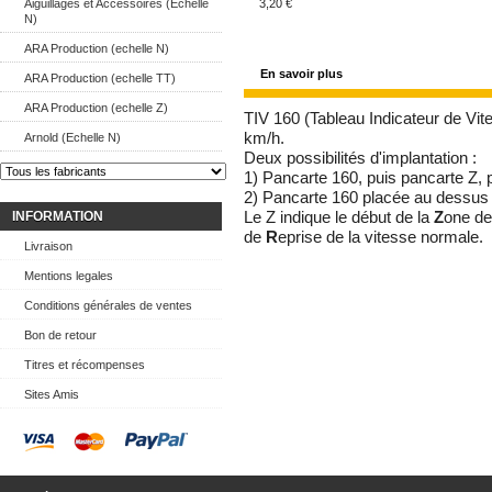
Aiguillages et Accessoires (Echelle
3,20 €
N)
ARA Production (echelle N)
En savoir plus
ARA Production (echelle TT)
ARA Production (echelle Z)
TIV 160 (Tableau Indicateur de Vite
km/h.
Arnold (Echelle N)
Deux possibilités d'implantation :
1) Pancarte 160, puis pancarte Z, 
2) Pancarte 160 placée au dessus 
INFORMATION
Le Z indique le début de la
Z
one de 
de
R
eprise de la vitesse normale.
Livraison
Mentions legales
Conditions générales de ventes
Bon de retour
Titres et récompenses
Sites Amis