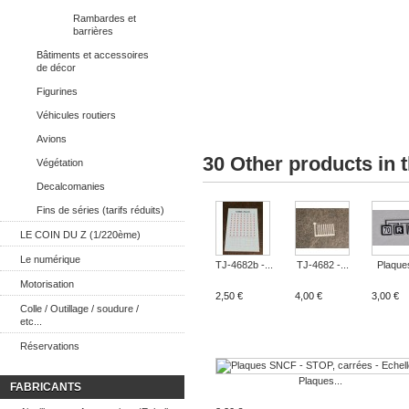
Rambardes et
barrières
Bâtiments et accessoires
de décor
Figurines
Véhicules routiers
Avions
30 Other products in 
Végétation
Decalcomanies
Fins de séries (tarifs réduits)
LE COIN DU Z (1/220ème)
Le numérique
TJ-4682b -...
TJ-4682 -...
Plaques
Motorisation
2,50 €
4,00 €
3,00 €
Colle / Outillage / soudure /
etc...
Réservations
Plaques...
FABRICANTS