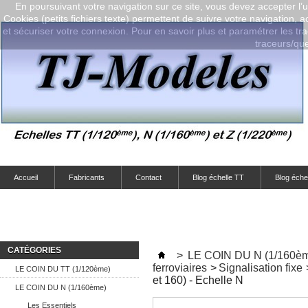
En poursuivant votre navigation sur ce site, vous devez accepter l’ut
Cookies (petits fichiers texte) permettent de suivre votre navigation, a
et sécuriser votre connexion. Pour en savoir plus et paramétrer les tra
traceurs/que-
Accueil
Fabricants
Contact
Blog échelle TT
Blog éche
CATÉGORIES
>
LE COIN DU N (1/160è
ferroviaires
>
Signalisation fixe
LE COIN DU TT (1/120ème)
et 160) - Echelle N
LE COIN DU N (1/160ème)
Les Essentiels