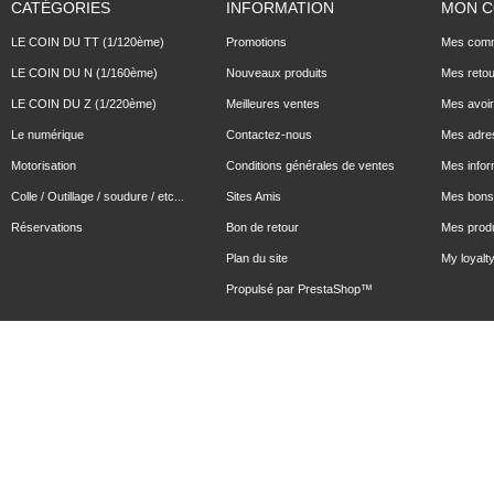
CATÉGORIES
INFORMATION
MON 
LE COIN DU TT (1/120ème)
Promotions
Mes com
LE COIN DU N (1/160ème)
Nouveaux produits
Mes reto
LE COIN DU Z (1/220ème)
Meilleures ventes
Mes avoi
Le numérique
Contactez-nous
Mes adre
Motorisation
Conditions générales de ventes
Mes infor
Colle / Outillage / soudure / etc...
Sites Amis
Mes bons 
Réservations
Bon de retour
Mes produ
Plan du site
My loyalty
Propulsé par
PrestaShop
™