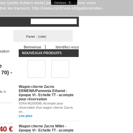
es (petits fichiers texte) permettent de suivre votre
Devises : €
er les traceurs: http://www.cnil.fr/vos-obligations/sites-
Panier :
(vide)
Bienvenue
Identifiez-vous
sation
NOUVEAUX PRODUITS
e
 70) -
Wagon citerne Zacns
ERMEWA/Pannonia Ethanol -
lle N
époque VI - Echelle TT - acompte
pour réservation
IGRA 96200098, Acompte pour
réservation d'un wagon citerne Zacns
en...
Lire plus
Wagon citerne Zacns Millet -
40 €
époque VI - Echelle TT - acompte