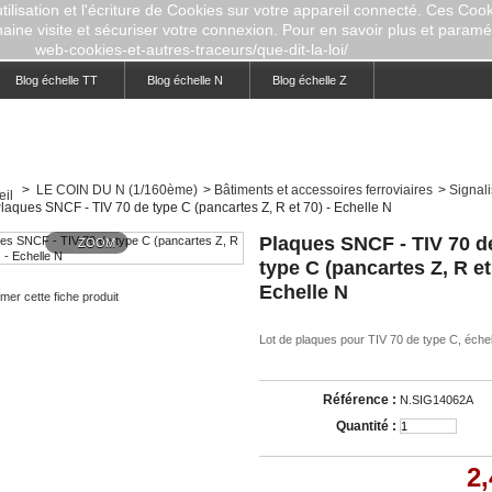
ilisation et l'écriture de Cookies sur votre appareil connecté. Ces Cooki
aine visite et sécuriser votre connexion. Pour en savoir plus et paramétr
web-cookies-et-autres-traceurs/que-dit-la-loi/
Blog échelle TT
Blog échelle N
Blog échelle Z
>
LE COIN DU N (1/160ème)
>
Bâtiments et accessoires ferroviaires
>
Signali
laques SNCF - TIV 70 de type C (pancartes Z, R et 70) - Echelle N
Plaques SNCF - TIV 70 d
ZOOM
type C (pancartes Z, R et
Echelle N
mer cette fiche produit
Lot de plaques pour TIV 70 de type C, éche
Référence :
N.SIG14062A
Quantité :
2,