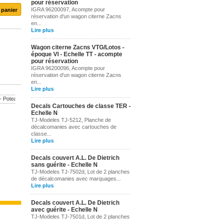
pour réservation
IGRA 96200097, Acompte pour
réservation d'un wagon citerne Zacns
en...
Lire plus
Wagon citerne Zacns VTG/Lotos -
époque VI - Echelle TT - acompte
pour réservation
IGRA 96200096, Acompte pour
réservation d'un wagon citerne Zacns
en...
Lire plus
Decals Cartouches de classe TER -
TJ-4682 -...
Pla
Echelle N
TJ-Modeles TJ-5212, Planche de
3,00 €
décalcomanies avec cartouches de
classe...
Lire plus
Decals couvert A.L. De Dietrich
sans guérite - Echelle N
TJ-Modeles TJ-7502d, Lot de 2 planches
de décalcomanies avec marquages...
Lire plus
Decals couvert A.L. De Dietrich
avec guérite - Echelle N
TJ-Modeles TJ-7501d, Lot de 2 planches