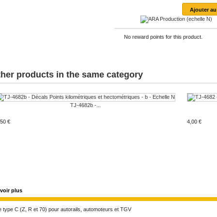
No reward points for this product.
ther products in the same category
TJ-4682b -...
,50 €
4,00 €
voir plus
e type C (Z, R et 70) pour autorails, automoteurs et TGV