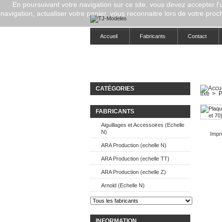
En poursuivant votre navigation sur ce site, vous devez accepter l’ut
navigation, actualiser votre panier, vous reconnaitre lors de votre proch
Accueil
Fabricants
Contact
CATÉGORIES
fixe
>
P
FABRICANTS
Aiguillages et Accessoires (Echelle
N)
Impri
ARA Production (echelle N)
ARA Production (echelle TT)
ARA Production (echelle Z)
Arnold (Echelle N)
INFORMATION