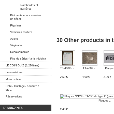
Rambardes et
barrières
Bâtiments et accessoires
de décor
Figurines
Véhicules routiers
30 Other products in 
Avions
Végétation
Decalcomanies
Fins de séries (tarifs réduits)
LE COIN DU Z (1/220ème)
TJ-4682b -...
TJ-4682 -...
Plaques
Le numérique
2,50 €
4,00 €
3,00 €
Motorisation
Colle / Outillage / soudure /
etc...
Réservations
Plaques...
FABRICANTS
2,40 €