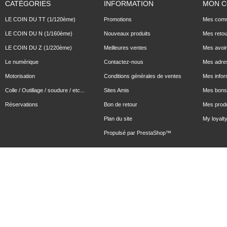
CATÉGORIES
INFORMATION
MON 
LE COIN DU TT (1/120ème)
Promotions
Mes com
LE COIN DU N (1/160ème)
Nouveaux produits
Mes reto
LE COIN DU Z (1/220ème)
Meilleures ventes
Mes avoi
Le numérique
Contactez-nous
Mes adre
Motorisation
Conditions générales de ventes
Mes infor
Colle / Outillage / soudure / etc...
Sites Amis
Mes bons 
Réservations
Bon de retour
Mes produ
Plan du site
My loyalty
Propulsé par
PrestaShop
™