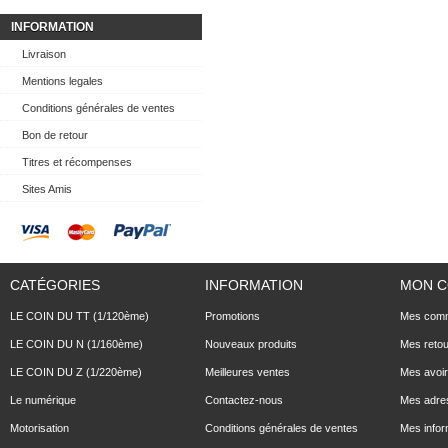
INFORMATION
Livraison
Mentions legales
Conditions générales de ventes
Bon de retour
Titres et récompenses
Sites Amis
CATÉGORIES
INFORMATION
MON 
LE COIN DU TT (1/120ème)
Promotions
Mes com
LE COIN DU N (1/160ème)
Nouveaux produits
Mes reto
LE COIN DU Z (1/220ème)
Meilleures ventes
Mes avoi
Le numérique
Contactez-nous
Mes adre
Motorisation
Conditions générales de ventes
Mes infor