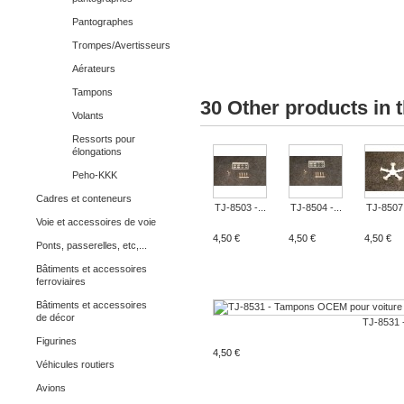
Pantographes
Trompes/Avertisseurs
Aérateurs
Tampons
30 Other products in 
Volants
Ressorts pour
élongations
Peho-KKK
Cadres et conteneurs
TJ-8503 -...
TJ-8504 -...
TJ-8507 
Voie et accessoires de voie
4,50 €
4,50 €
4,50 €
Ponts, passerelles, etc,...
Bâtiments et accessoires
ferroviaires
Bâtiments et accessoires
de décor
TJ-8531 -
Figurines
4,50 €
Véhicules routiers
Avions