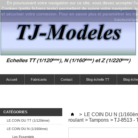
En poursuivant votre navigation sur ce site, vous devez accepter l’ut
Cookies (petits fichiers texte) permettent de suivre votre navigation, a
et sécuriser votre connexion. Pour en savoir plus et paramétrer les tra
traceurs/que-
Accueil
Fabricants
Contact
Blog échelle TT
Blog éche
CATÉGORIES
>
LE COIN DU N (1/160è
roulant
>
Tampons
>
TJ-8513 - 
LE COIN DU TT (1/120ème)
LE COIN DU N (1/160ème)
Les Essentiels