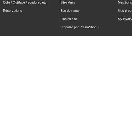
Colle / Outillage / soudure / etc...
Sites Amis
Mes bons 
Réservations
Bon de retour
Mes produ
Plan du site
My loyalty
Propulsé par
PrestaShop
™