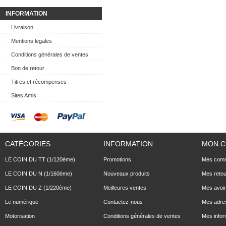
INFORMATION
Livraison
Mentions legales
Conditions générales de ventes
Bon de retour
Titres et récompenses
Sites Amis
CATÉGORIES
INFORMATION
MON 
LE COIN DU TT (1/120ème)
Promotions
Mes com
LE COIN DU N (1/160ème)
Nouveaux produits
Mes reto
LE COIN DU Z (1/220ème)
Meilleures ventes
Mes avoi
Le numérique
Contactez-nous
Mes adre
Motorisation
Conditions générales de ventes
Mes infor