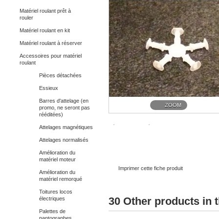
Matériel roulant prêt à
rouler
Matériel roulant en kit
Matériel roulant à réserver
Accessoires pour matériel
roulant
Pièces détachées
Essieux
Barres d'attelage (en
ZOOM
promo, ne seront pas
rééditées)
Attelages magnétiques
Attelages normalisés
Amélioration du
matériel moteur
Imprimer cette fiche produit
Amélioration du
matériel remorqué
Toitures locos
30 Other products in 
électriques
Palettes de
pantographes