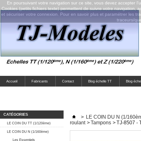
En poursuivant votre navigation sur ce site, vous devez accepter l’ut
Cookies (petits fichiers texte) permettent de suivre votre navigation, a
et sécuriser votre connexion. Pour en savoir plus et paramétrer les tra
traceurs/que-
Accueil
Fabricants
Contact
Blog échelle TT
Blog éche
CATÉGORIES
>
LE COIN DU N (1/160è
roulant
>
Tampons
>
TJ-8507 - 
LE COIN DU TT (1/120ème)
LE COIN DU N (1/160ème)
Les Essentiels