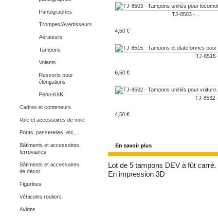
Pantographes
TJ-8503 -...
Trompes/Avertisseurs
4,50 €
Aérateurs
Tampons
TJ-8515 -
Volants
6,50 €
Ressorts pour
élongations
Peho-KKK
TJ-8532 -
Cadres et conteneurs
4,50 €
Voie et accessoires de voie
Ponts, passerelles, etc,...
Bâtiments et accessoires
En savoir plus
ferroviaires
Bâtiments et accessoires
Lot de 5 tampons DEV à fût carré.
de décor
En impression 3D
Figurines
Véhicules routiers
Avions