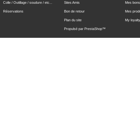
Colle / Outillage / soudure / etc...
Sites Amis
Mes bons 
Réservations
Bon de retour
Mes produ
Plan du site
My loyalty
Propulsé par
PrestaShop
™