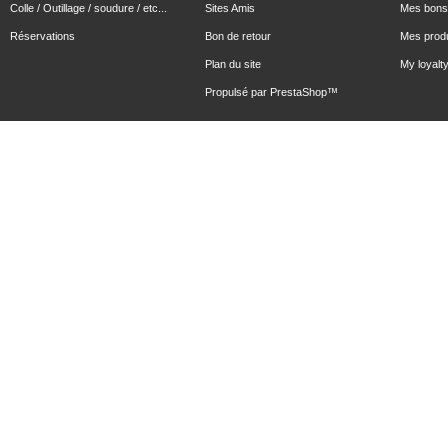
Colle / Outillage / soudure / etc...
Sites Amis
Mes bons 
Réservations
Bon de retour
Mes produ
Plan du site
My loyalty
Propulsé par
PrestaShop
™