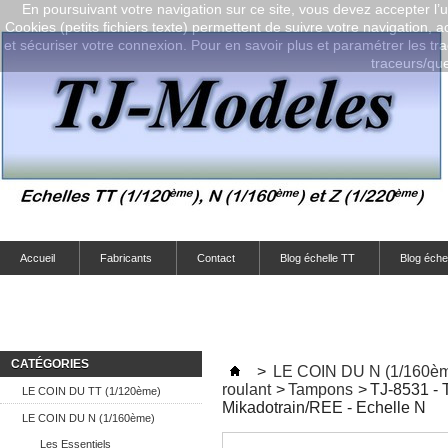
En poursuivant votre navigation sur ce site, vous devez accepter l’ut
Cookies (petits fichiers texte) permettent de suivre votre navigation, a
et sécuriser votre connexion. Pour en savoir plus et paramétrer les tra
traceurs/que-
Accueil
Fabricants
Contact
Blog échelle TT
Blog éche
CATÉGORIES
>
LE COIN DU N (1/160è
roulant
>
Tampons
>
TJ-8531 - 
LE COIN DU TT (1/120ème)
Mikadotrain/REE - Echelle N
LE COIN DU N (1/160ème)
Les Essentiels