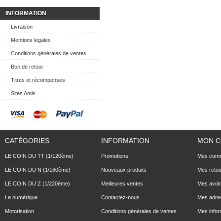
INFORMATION
Livraison
Mentions legales
Conditions générales de ventes
Bon de retour
Titres et récompenses
Sites Amis
CATÉGORIES
INFORMATION
MON 
LE COIN DU TT (1/120ème)
Promotions
Mes com
LE COIN DU N (1/160ème)
Nouveaux produits
Mes reto
LE COIN DU Z (1/220ème)
Meilleures ventes
Mes avoi
Le numérique
Contactez-nous
Mes adre
Motorisation
Conditions générales de ventes
Mes infor