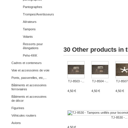
Pantographes
Trompes/Avertisseurs
Aérateurs
Tampons
Volants
Ressorts pour
30 Other products in 
élongations
Peho-KKK
Cadres et conteneurs
Voie et accessoires de voie
Ponts, passerelles, etc,...
TJ-8503 -...
TJ-8504 -...
TJ-8507 
Bâtiments et accessoires
ferroviaires
4,50 €
4,50 €
4,50 €
Bâtiments et accessoires
de décor
Figurines
Véhicules routiers
TJ-8530 -...
Avions
4,50 €