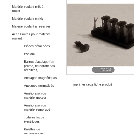
Matériel roulant prêt à
rouler
Matériel roulant en kit
Matériel roulant à réserver
Accessoires pour matériel
roulant
Pièces détachées
Essieux
Barres d'attelage (en
promo, ne seront pas
ZOOM
rééditées)
Attelages magnétiques
Imprimer cette fiche produit
Attelages normalisés
Amélioration du
matériel moteur
Amélioration du
matériel remorqué
Toitures locos
électriques
Palettes de
pantographes