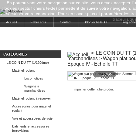
En poursuivant votre navigation sur ce site, vous devez accepter l’ut
Cookies (petits fichiers texte) permettent de suivre votre navigation, a
et sécuriser votre connexion. Pour en savoir plus et paramétrer les tra
traceurs/que-
Accueil
Fabricants
Contact
Blog échelle TT
Blog éche
>
LE COIN DU TT (
CATÉGORIES
marchandises
>
Wagon plat pou
LE COIN DU TT (1/120ème)
Epoque IV - Echelle TT
Matériel roulant
ZOOM
Locomotives
Wagons à
Imprimer cette fiche produit
marchandises
Matériel roulant à réserver
Accessoires pour matériel
roulant
Voie et accessoires de voie
Batiments et accessoires
ferroviaires