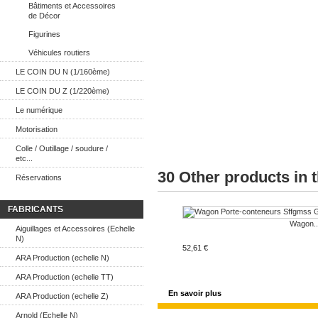
Bâtiments et Accessoires
de Décor
Figurines
Véhicules routiers
LE COIN DU N (1/160ème)
LE COIN DU Z (1/220ème)
Le numérique
Motorisation
Colle / Outillage / soudure /
etc...
30 Other products in 
Réservations
FABRICANTS
Wagon..
Aiguillages et Accessoires (Echelle
N)
52,61 €
ARA Production (echelle N)
ARA Production (echelle TT)
En savoir plus
ARA Production (echelle Z)
Arnold (Echelle N)