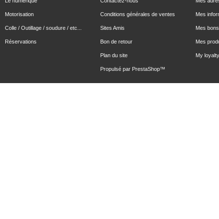
Le numérique
Contactez-nous
Mes adre
Motorisation
Conditions générales de ventes
Mes infor
Colle / Outillage / soudure / etc...
Sites Amis
Mes bons 
Réservations
Bon de retour
Mes produ
Plan du site
My loyalty
Propulsé par
PrestaShop
™