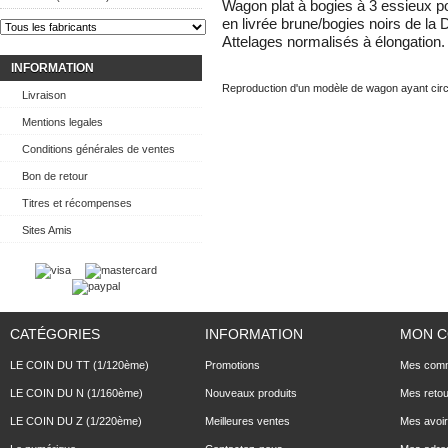
Wagon plat à bogies à 3 essieux 
en livrée brune/bogies noirs de la D
Attelages normalisés à élongation.
INFORMATION
Reproduction d'un modèle de wagon ayant circ
Livraison
Mentions legales
Conditions générales de ventes
Bon de retour
Titres et récompenses
Sites Amis
CATÉGORIES
INFORMATION
MON 
LE COIN DU TT (1/120ème)
Promotions
Mes com
LE COIN DU N (1/160ème)
Nouveaux produits
Mes reto
LE COIN DU Z (1/220ème)
Meilleures ventes
Mes avoi