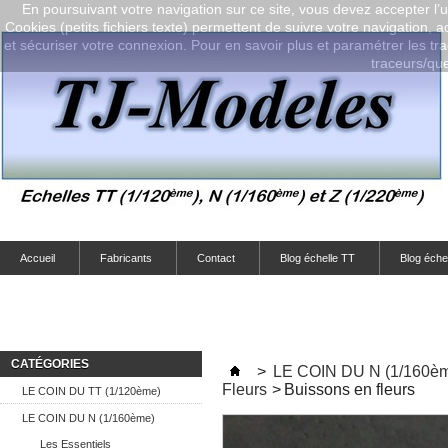
En poursuivant votre navigation sur ce site, vous devez accepter l’ut
Cookies (petits fichiers texte) permettent de suivre votre navigation, a
et sécuriser votre connexion. Pour en savoir plus et paramétrer les tra
traceurs/que-
Accueil
Fabricants
Contact
Blog échelle TT
Blog éche
CATÉGORIES
>
LE COIN DU N (1/160è
Fleurs
>
Buissons en fleurs
LE COIN DU TT (1/120ème)
LE COIN DU N (1/160ème)
Les Essentiels