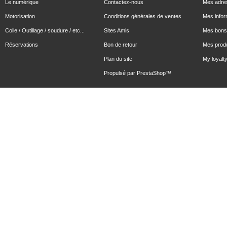
Le numérique
Contactez-nous
Mes adre
Motorisation
Conditions générales de ventes
Mes infor
Colle / Outillage / soudure / etc...
Sites Amis
Mes bons 
Réservations
Bon de retour
Mes produ
Plan du site
My loyalty
Propulsé par
PrestaShop
™