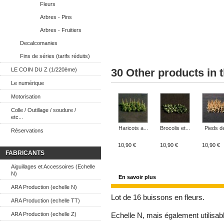
Fleurs
Arbres - Pins
Arbres - Fruitiers
Decalcomanies
Fins de séries (tarifs réduits)
LE COIN DU Z (1/220ème)
30 Other products in 
Le numérique
Motorisation
Colle / Outillage / soudure /
etc...
Haricots a...
Brocolis et...
Pieds de
Réservations
10,90 €
10,90 €
10,90 €
FABRICANTS
Aiguillages et Accessoires (Echelle
N)
En savoir plus
ARA Production (echelle N)
Lot de 16 buissons en fleurs.
ARA Production (echelle TT)
ARA Production (echelle Z)
Echelle N, mais également utilisabl